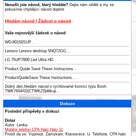
Nenašli jste návod, který hledáte?
Dejte nám vědět a my se
pokusíme chybějící návod doplnit:
Hledám návod / Žádost o návod
Vaše nejnovější žádosti o návod
:
WD-80150SUP...
Lenovo Lenovo desktop 5NQ72GG ...
LG 75UP7800 Led Ultra HD...
Product Quide Savé These Instrucions...
ProductQuideSave These Instructions...
Dobrý den,hledám návod o rychlovarné konvici typu Bosh
TWK7604/02(CTWK23)děkuji...
Diskuze
Poslední příspěvky v diskuzi
:
Dotaz
Autor: Lenka
Mobilní telefon CPA Halo Halo 11
Prosit da se. Vypnout. Zamykani. Klavesnice. U. Telefone. CPA halo