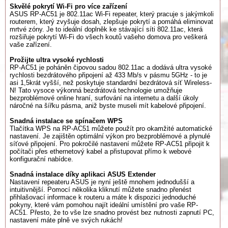
Skvělé pokrytí Wi-Fi pro více zařízení
ASUS RP-AC51 je 802.11ac Wi-Fi repeater, který pracuje s jakýmkoli
routerem, který zvyšuje dosah, zlepšuje pokrytí a pomáhá eliminovat
mrtvé zóny. Je to ideální doplněk ke stávající síti 802.11ac, která
rozšiřuje pokrytí Wi-Fi do všech koutů vašeho domova pro veškerá
vaše zařízení.
Prožijte ultra vysoké rychlosti
RP-AC51 je poháněn čipovou sadou 802.11ac a dodává ultra vysoké
rychlosti bezdrátového připojení až 433 Mb/s v pásmu 5GHz - to je
asi 1,5krát vyšší, než poskytuje standardní bezdrátová síť Wireless-
N! Tato vysoce výkonná bezdrátová technologie umožňuje
bezproblémové online hraní, surfování na internetu a další úkoly
náročné na šířku pásma, aniž byste museli mít kabelové připojení.
Snadná instalace se spínačem WPS
Tlačítka WPS na RP-AC51 můžete použít pro okamžité automatické
nastavení. Je zajištěn optimální výkon pro bezproblémové a plynulé
síťové připojení. Pro pokročilé nastavení můžete RP-AC51 připojit k
počítači přes ethernetový kabel a přistupovat přímo k webové
konfigurační nabídce.
Snadná instalace díky aplikaci ASUS Extender
Nastavení repeateru ASUS je nyní ještě mnohem jednodušší a
intuitivnější. Pomocí několika kliknutí můžete snadno přenést
přihlašovací informace k routeru a máte k dispozici jednoduché
pokyny, které vám pomohou najít ideální umístění pro vaše RP-
AC51. Přesto, že to vše lze snadno provést bez nutnosti zapnutí PC,
nastavení máte plně ve svých rukách!