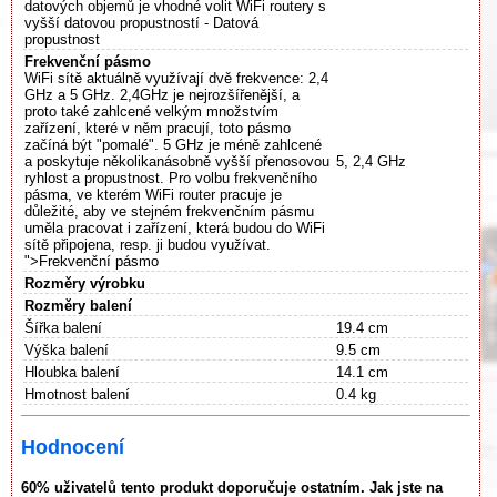
datových objemů je vhodné volit WiFi routery s
vyšší datovou propustností - Datová
propustnost
Frekvenční pásmo
WiFi sítě aktuálně využívají dvě frekvence: 2,4
GHz a 5 GHz. 2,4GHz je nejrozšířenější, a
proto také zahlcené velkým množstvím
zařízení, které v něm pracují, toto pásmo
začíná být "pomalé". 5 GHz je méně zahlcené
a poskytuje několikanásobně vyšší přenosovou
5, 2,4 GHz
ryhlost a propustnost. Pro volbu frekvenčního
pásma, ve kterém WiFi router pracuje je
důležité, aby ve stejném frekvenčním pásmu
uměla pracovat i zařízení, která budou do WiFi
sítě připojena, resp. ji budou využívat.
">Frekvenční pásmo
Rozměry výrobku
Rozměry balení
Šířka balení
19.4 cm
Výška balení
9.5 cm
Hloubka balení
14.1 cm
Hmotnost balení
0.4 kg
Hodnocení
60% uživatelů tento produkt doporučuje ostatním. Jak jste na