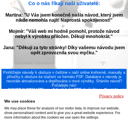
Co o nás říkají naši uživatelé:
Martina: "U Vás jsem konečně našla návod, který jsem
nikde nemohla najít! Naprostá spokojenost!"
Mojmír: "Váš web mi hodně pomohl, protože návod
nebyl k výrobku přiložen. Děkuji mnohokrát."
Jana: "Děkuji za tyto stránky! Díky vašemu návodu jsem
opět zprovoznila svou myčku."
Prohlížejte návody k obsluze v češtine v naší online knihovně, manuály a
příručky k obsluze ke stažení ve formátu PDF. Databáze s návody je
neustále aktualizována a doplňována o nové výrobky. Sháníte návod?
Požádejte nás!
NAVOD-K-OBSLUZE.cz
|
Jak přeložit PDF do češtiny
|
Kontakt
|
DMCA
© 2026
Privacy policy
We use cookies
We may place these for analysis of our visitor data, to improve our website,
show personalised content and to give you a great website experience. For
more information about the cookies we use open the settings.