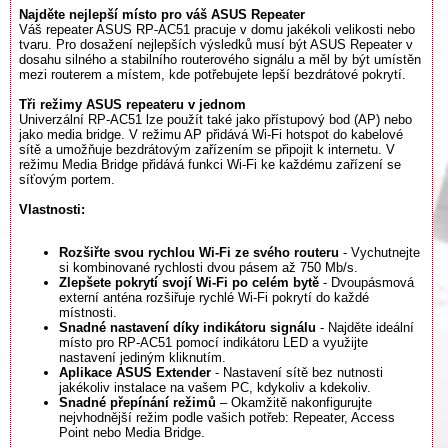
Najděte nejlepší místo pro váš ASUS Repeater
Váš repeater ASUS RP-AC51 pracuje v domu jakékoli velikosti nebo
tvaru. Pro dosažení nejlepších výsledků musí být ASUS Repeater v
dosahu silného a stabilního routerového signálu a měl by být umístěn
mezi routerem a místem, kde potřebujete lepší bezdrátové pokrytí.
Tři režimy ASUS repeateru v jednom
Univerzální RP-AC51 lze použít také jako přístupový bod (AP) nebo
jako media bridge. V režimu AP přidává Wi-Fi hotspot do kabelové
sítě a umožňuje bezdrátovým zařízením se připojit k internetu. V
režimu Media Bridge přidává funkci Wi-Fi ke každému zařízení se
síťovým portem.
Vlastnosti:
Rozšiřte svou rychlou Wi-Fi ze svého routeru
- Vychutnejte
si kombinované rychlosti dvou pásem až 750 Mb/s.
Zlepšete pokrytí svojí Wi-Fi po celém bytě
- Dvoupásmová
externí anténa rozšiřuje rychlé Wi-Fi pokrytí do každé
místnosti.
Snadné nastavení díky indikátoru signálu
- Najděte ideální
místo pro RP-AC51 pomocí indikátoru LED a využijte
nastavení jediným kliknutím.
Aplikace ASUS Extender
- Nastavení sítě bez nutnosti
jakékoliv instalace na vašem PC, kdykoliv a kdekoliv.
Snadné přepínání režimů
– Okamžitě nakonfigurujte
nejvhodnější režim podle vašich potřeb: Repeater, Access
Point nebo Media Bridge.