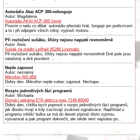
...
Autorádio Akai ACP 300-nefunguje
Autor: Magdalena
Autorádio AKAI ACP-300 černé
Prosím o radu co dělat: autorádio přestalo hrát, funguje jen podsvícení
a to i při odpojení všech zdroj- vypnutí motoru....
Při rozložení sušáku, šňůry nejsou napjaté rovnoměrně
Autor: Alois
Sušák na prádlo Leifheit 85286 Linomatic
Při rozložení sušáku, šňůry nejsou napjaté rovnoměrně Dvě pole jsou
natažený a dvě povolení ...
Nejde zapnout
Autor: neznámý
Mikrofon WS-858
Dobry den. Mikrofon nejde vubec zapnout. Nechapu. ...
Rozpis jednotlivých fází programů
Autor: Michaela
Domácí pekárna ETA delicca max 7149-90040
Dobrý den, chtěla bych poprosit o rozpis jednotlivých fází programů,
jak dlouho trvají a kdy zaznívají zvukové signalizace. Například u
programu rohlík/ bulka se má do deseti pípnutí těsto vyjmou,
vytvarovat a pak program dokončit, ale nikde není napsáno po...