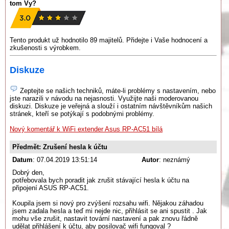
tom Vy?
Tento produkt už hodnotilo 89 majitelů. Přidejte i Vaše hodnocení a
zkušenosti s výrobkem.
Diskuze
Zeptejte se našich techniků, máte-li problémy s nastavením, nebo
jste narazili v návodu na nejasnosti. Využijte naši moderovanou
diskuzi. Diskuze je veřejná a slouží i ostatním návštěvníkům našich
stránek, kteří se potýkají s podobnými problémy.
Nový komentář k WiFi extender Asus RP-AC51 bílá
Předmět: Zrušení hesla k účtu
Datum
: 07.04.2019 13:51:14
Autor
: neznámý
Dobrý den,
potřebovala bych poradit jak zrušit stávající hesla k účtu na
připojení ASUS RP-AC51.
Koupila jsem si nový pro zvýšení rozsahu wifi. Nějakou záhadou
jsem zadala hesla a teď mi nejde nic, přihlásit se ani spustit . Jak
mohu vše zrušit, nastavit tovární nastavení a pak znovu řádně
udělat přihlášení k účtu, aby posilovač wifi fungoval ?