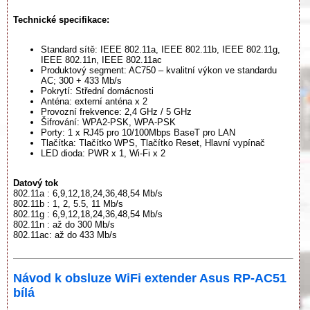
Technické specifikace:
Standard sítě: IEEE 802.11a, IEEE 802.11b, IEEE 802.11g,
IEEE 802.11n, IEEE 802.11ac
Produktový segment: AC750 – kvalitní výkon ve standardu
AC; 300 + 433 Mb/s
Pokrytí: Střední domácnosti
Anténa: externí anténa x 2
Provozní frekvence: 2,4 GHz / 5 GHz
Šifrování: WPA2-PSK, WPA-PSK
Porty: 1 x RJ45 pro 10/100Mbps BaseT pro LAN
Tlačítka: Tlačítko WPS, Tlačítko Reset, Hlavní vypínač
LED dioda: PWR x 1, Wi-Fi x 2
Datový tok
802.11a : 6,9,12,18,24,36,48,54 Mb/s
802.11b : 1, 2, 5.5, 11 Mb/s
802.11g : 6,9,12,18,24,36,48,54 Mb/s
802.11n : až do 300 Mb/s
802.11ac: až do 433 Mb/s
Návod k obsluze WiFi extender Asus RP-AC51
bílá