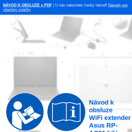
NÁVOD K OBSLUZE v PDF
| U nás naleznete český návod!
Návody pro
všechny značky
Návod k
obsluze
WiFi extender
Asus RP-