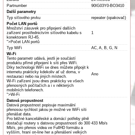
Partnumber
90IG03Y0-BO3410
Další parametry
Typ síťového prvku
repeater (opakovač)
Počet LAN portů
Množství zásuvek pro připojení dalších
zařízení prostřednictvím síťového kabelu s
1
konektorem RJ-45.
">Počet LAN portů
Typ WiFi
AC, A, B, G, N
Wi-Fi
Tento parametr udává, jestli je součástí
produktu přímé připojení k síti přes WiFi.
Díky technologii WiFi se dnes můžete připojit k
internetu prakticky kdekoliv ať už doma, v
Ano
restauraci nebo na jiných místech.
Wi-Fi zařízení jsou dnes prakticky ve všech
přenosných počítačích a i v některých
mobilních telefonech.
">Wi-Fi
Datová propustnost
Datová propustnost popisuje maximální
přenosou rychlost jakou je možné ve WiFi síti
přenášat data.
Pro běžné kancelářeské a domácí potřeby plně
dostačují routery s datovou propustností do 300
433 Mb/s
Mb/s, pro přenos videa ve FullHD formátu a
vyšším, hraní on-line her a přenášení velkých