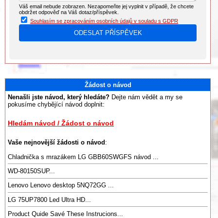
Váš email nebude zobrazen. Nezapomeňte jej vyplnit v případě, že chcete
obdržet odpověď na Váš dotaz/příspěvek.
Souhlasím se zpracováním osobních údajů v souladu s GDPR
Žádost o návod
Nenašli jste návod, který hledáte?
Dejte nám vědět a my se
pokusíme chybějící návod doplnit:
Hledám návod / Žádost o návod
Vaše nejnovější žádosti o návod
:
Chladnička s mrazákem LG GBB60SWGFS návod ...
WD-80150SUP...
Lenovo Lenovo desktop 5NQ72GG ...
LG 75UP7800 Led Ultra HD...
Product Quide Savé These Instrucions...