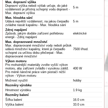
Max. dopravní výška
Dopravní výška neboli výtlak určuje, do jaké
5 m
vzdálenosti je přístroj schopný vodu dopravit -
Max. dopravní výška
Max. hloubka sání
Udává největší vzdálenost, na jakou čerpadlo
5 m
zvládne nasát kapalinu - Max. hloubka sání
Zdroj napájení
Způsob, jakým dodáte zařízení potřebnou
elektrické
energii - Zdroj napájení
Max. dopravované množství
Max. dopravované množství vody neboli průtok
udává množství kapaliny, které je čerpadlo
7500 l/hod.
schopné za určitou dobu přečerpat - Max.
dopravované množství
Výkon motoru
Pro mohutnější materiály zvolte vyšší výkon
motoru, aby zařízení zvládlo i vysokou zátěž.
400 W
Pro méně náročné práce vám postačí nižší
výkon - Výkon motoru
Možnost využití
hobby
Rozměry výrobku
Hmotnost výrobku
1.9 kg
Rozměry balení
Šířka balení
16.0 cm
Výška balení
33.0 cm