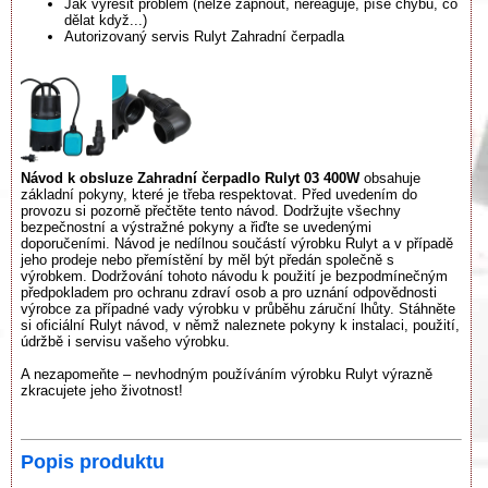
Jak vyřešit problém (nelze zapnout, nereaguje, píše chybu, co
dělat když...)
Autorizovaný servis Rulyt Zahradní čerpadla
Návod k obsluze Zahradní čerpadlo Rulyt 03 400W
obsahuje
základní pokyny, které je třeba respektovat. Před uvedením do
provozu si pozorně přečtěte tento návod. Dodržujte všechny
bezpečnostní a výstražné pokyny a řiďte se uvedenými
doporučeními. Návod je nedílnou součástí výrobku Rulyt a v případě
jeho prodeje nebo přemístění by měl být předán společně s
výrobkem. Dodržování tohoto návodu k použití je bezpodmínečným
předpokladem pro ochranu zdraví osob a pro uznání odpovědnosti
výrobce za případné vady výrobku v průběhu záruční lhůty. Stáhněte
si oficiální Rulyt návod, v němž naleznete pokyny k instalaci, použití,
údržbě i servisu vašeho výrobku.
A nezapomeňte – nevhodným používáním výrobku Rulyt výrazně
zkracujete jeho životnost!
Popis produktu