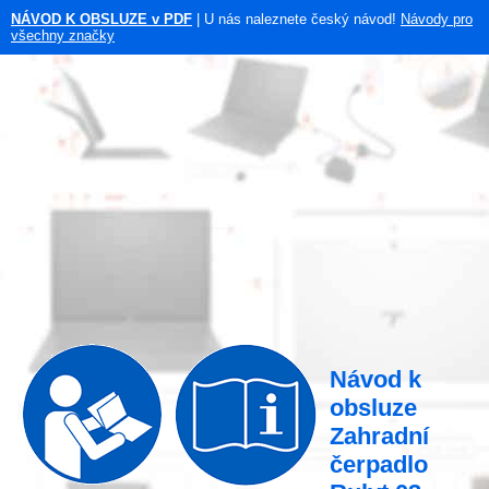
NÁVOD K OBSLUZE v PDF
| U nás naleznete český návod!
Návody pro
všechny značky
Návod k
obsluze
Zahradní
čerpadlo