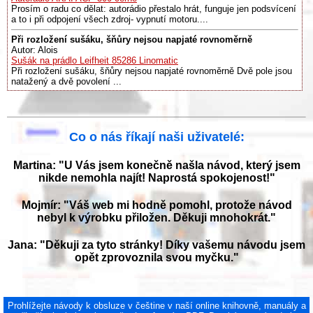
Prosím o radu co dělat: autorádio přestalo hrát, funguje jen podsvícení
a to i při odpojení všech zdroj- vypnutí motoru....
Při rozložení sušáku, šňůry nejsou napjaté rovnoměrně
Autor: Alois
Sušák na prádlo Leifheit 85286 Linomatic
Při rozložení sušáku, šňůry nejsou napjaté rovnoměrně Dvě pole jsou
natažený a dvě povolení ...
Co o nás říkají naši uživatelé:
Martina: "U Vás jsem konečně našla návod, který jsem
nikde nemohla najít! Naprostá spokojenost!"
Mojmír: "Váš web mi hodně pomohl, protože návod
nebyl k výrobku přiložen. Děkuji mnohokrát."
Jana: "Děkuji za tyto stránky! Díky vašemu návodu jsem
opět zprovoznila svou myčku."
Prohlížejte návody k obsluze v češtine v naší online knihovně, manuály a