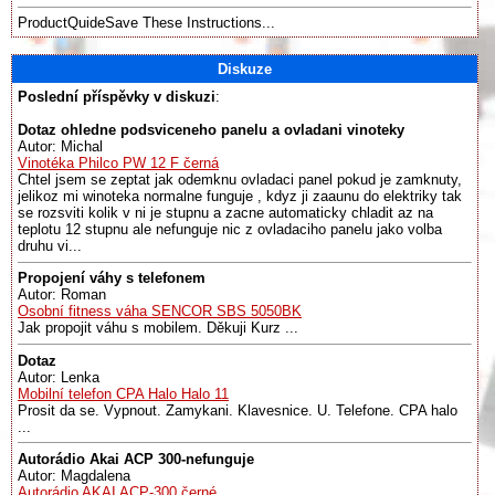
ProductQuideSave These Instructions...
Diskuze
Poslední příspěvky v diskuzi
:
Dotaz ohledne podsviceneho panelu a ovladani vinoteky
Autor: Michal
Vinotéka Philco PW 12 F černá
Chtel jsem se zeptat jak odemknu ovladaci panel pokud je zamknuty,
jelikoz mi winoteka normalne funguje , kdyz ji zaaunu do elektriky tak
se rozsviti kolik v ni je stupnu a zacne automaticky chladit az na
teplotu 12 stupnu ale nefunguje nic z ovladaciho panelu jako volba
druhu vi...
Propojení váhy s telefonem
Autor: Roman
Osobní fitness váha SENCOR SBS 5050BK
Jak propojit váhu s mobilem. Děkuji Kurz ...
Dotaz
Autor: Lenka
Mobilní telefon CPA Halo Halo 11
Prosit da se. Vypnout. Zamykani. Klavesnice. U. Telefone. CPA halo
...
Autorádio Akai ACP 300-nefunguje
Autor: Magdalena
Autorádio AKAI ACP-300 černé