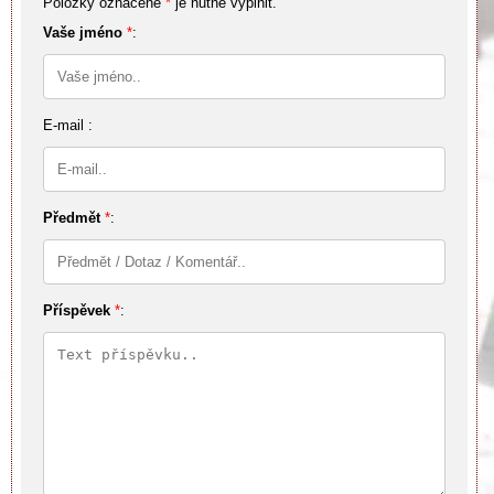
Položky označené
*
je nutné vyplnit.
Vaše jméno
*
:
E-mail :
Předmět
*
:
Příspěvek
*
: