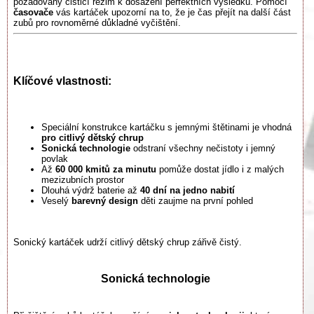
požadovaný čisticí režim k dosažení perfektních výsledků. Pomocí
časovače
vás kartáček upozorní na to, že je čas přejít na další část
zubů pro rovnoměrné důkladné vyčištění.
Klíčové vlastnosti:
Speciální konstrukce kartáčku s jemnými štětinami je vhodná
pro citlivý dětský chrup
Sonická technologie
odstraní všechny nečistoty i jemný
povlak
Až
60 000 kmitů za minutu
pomůže dostat jídlo i z malých
mezizubních prostor
Dlouhá výdrž baterie až
40 dní na jedno nabití
Veselý
barevný design
děti zaujme na první pohled
Sonický kartáček udrží citlivý dětský chrup zářivě čistý.
Sonická technologie