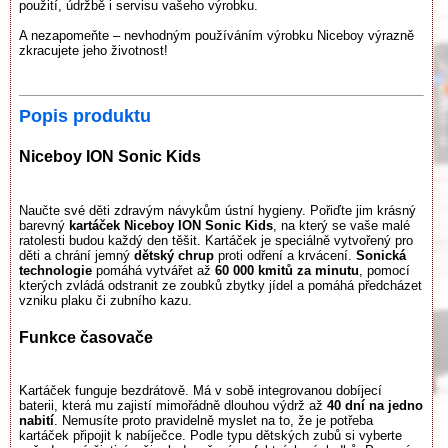
použití, údržbě i servisu vašeho výrobku.
A nezapomeňte – nevhodným používáním výrobku Niceboy výrazně
zkracujete jeho životnost!
Popis produktu
Niceboy ION Sonic Kids
Naučte své děti zdravým návykům ústní hygieny. Pořiďte jim krásný
barevný
kartáček Niceboy ION Sonic Kids
, na který se vaše malé
ratolesti budou každý den těšit. Kartáček je speciálně vytvořený pro
děti a chrání jemný
dětský chrup
proti odření a krvácení.
Sonická
technologie
pomáhá vytvářet až
60 000 kmitů za minutu
, pomocí
kterých zvládá odstranit ze zoubků zbytky jídel a pomáhá předcházet
vzniku plaku či zubního kazu.
Funkce časovače
Kartáček funguje bezdrátově. Má v sobě integrovanou dobíjecí
baterii, která mu zajistí mimořádně dlouhou výdrž až
40 dní
na jedno
nabití
. Nemusíte proto pravidelně myslet na to, že je potřeba
kartáček připojit k nabíječce. Podle typu dětských zubů si vyberte