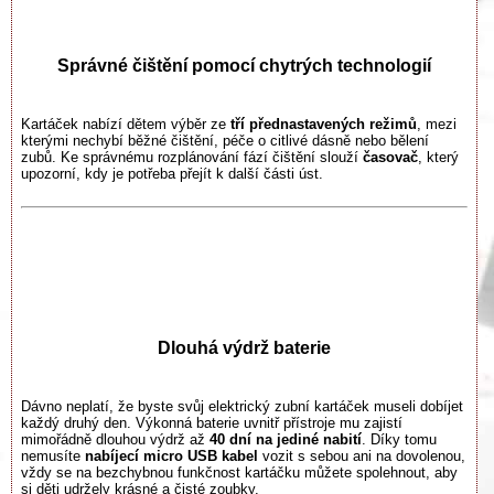
Správné čištění pomocí chytrých technologií
Kartáček nabízí dětem výběr ze
tří přednastavených režimů
, mezi
kterými nechybí běžné čištění, péče o citlivé dásně nebo bělení
zubů. Ke správnému rozplánování fází čištění slouží
časovač
, který
upozorní, kdy je potřeba přejít k další části úst.
Dlouhá výdrž baterie
Dávno neplatí, že byste svůj elektrický zubní kartáček museli dobíjet
každý druhý den. Výkonná baterie uvnitř přístroje mu zajistí
mimořádně dlouhou výdrž až
40 dní na jediné nabití
. Díky tomu
nemusíte
nabíjecí micro USB kabel
vozit s sebou ani na dovolenou,
vždy se na bezchybnou funkčnost kartáčku můžete spolehnout, aby
si děti udržely krásné a čisté zoubky.