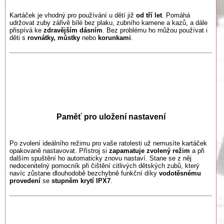
Kartáček je vhodný pro používání u dětí již
od tří let
. Pomáhá
udržovat zuby zářivě bílé bez plaku, zubního kamene a kazů, a dále
přispívá ke
zdravějším dásním
. Bez problému ho můžou používat i
děti s
rovnátky, můstky
nebo
korunkami
.
Paměť pro uložení nastavení
Po zvolení ideálního režimu pro vaše ratolesti už nemusíte kartáček
opakovaně nastavovat. Přístroj si
zapamatuje zvolený režim
a při
dalším spuštění ho automaticky znovu nastaví. Stane se z něj
nedocenitelný pomocník při čištění citlivých dětských zubů, který
navíc zůstane dlouhodobě bezchybně funkční díky
vodotěsnému
provedení
se
stupněm krytí IPX7
.