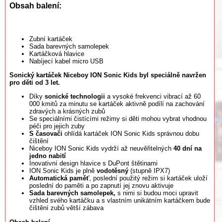
Obsah balení:
Zubní kartáček
Sada barevných samolepek
Kartáčková hlavice
Nabíjecí kabel micro USB
Sonický kartáček Niceboy ION Sonic Kids byl speciálně navržen
pro děti od 3 let.
Díky
sonické technologii
a vysoké frekvenci vibrací až 60
000 kmitů za minutu se kartáček aktivně podílí na zachování
zdravých a krásných zubů
Se speciálními čistícími režimy si děti mohou vybrat vhodnou
péči pro jejich zuby
S časovači
ohlídá kartáček ION Sonic Kids správnou dobu
čištění
Niceboy ION Sonic Kids vydrží až neuvěřitelných
40 dní na
jedno nabití
Inovativní design hlavice s DuPont štětinami
ION Sonic Kids je plně
vodotěsný
(stupně IPX7)
Automatická paměť
, poslední použitý režim si kartáček uloží
poslední do paměti a po zapnutí jej znovu aktivuje
Sada barevných samolepek,
s nimi si budou moci upravit
vzhled svého kartáčku a s vlastním unikátním kartáčkem bude
čištění zubů větší zábava