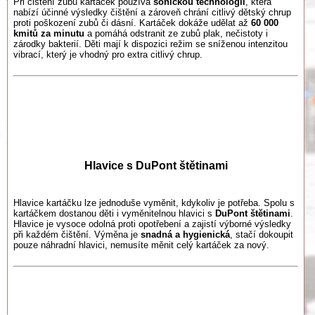
Při čištění zubů kartáček používá
sonickou technologii
, která
nabízí účinné výsledky čištění a zároveň chrání citlivý dětský chrup
proti poškození zubů či dásní. Kartáček dokáže udělat až
60 000
kmitů za minutu
a pomáhá odstranit ze zubů plak, nečistoty i
zárodky bakterií. Děti mají k dispozici režim se sníženou intenzitou
vibrací, který je vhodný pro extra citlivý chrup.
Hlavice s DuPont štětinami
Hlavice kartáčku lze jednoduše vyměnit, kdykoliv je potřeba. Spolu s
kartáčkem dostanou děti i vyměnitelnou hlavici s
DuPont štětinami
.
Hlavice je vysoce odolná proti opotřebení a zajistí výborné výsledky
při každém čištění. Výměna je
snadná a hygienická
, stačí dokoupit
pouze náhradní hlavici, nemusíte měnit celý kartáček za nový.