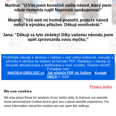
Martina: "U Vás jsem konečně našla návod, který jsem
nikde nemohla najít! Naprostá spokojenost!"
Mojmír: "Váš web mi hodně pomohl, protože návod
nebyl k výrobku přiložen. Děkuji mnohokrát."
Jana: "Děkuji za tyto stránky! Díky vašemu návodu jsem
opět zprovoznila svou myčku."
Prohlížejte návody k obsluze v češtine v naší online knihovně, manuály a
příručky k obsluze ke stažení ve formátu PDF. Databáze s návody je
neustále aktualizována a doplňována o nové výrobky. Sháníte návod?
Požádejte nás!
NAVOD-K-OBSLUZE.cz
|
Jak přeložit PDF do češtiny
|
Kontakt
|
DMCA
© 2026
Privacy policy
We use cookies
We may place these for analysis of our visitor data, to improve our website,
show personalised content and to give you a great website experience. For
more information about the cookies we use open the settings.