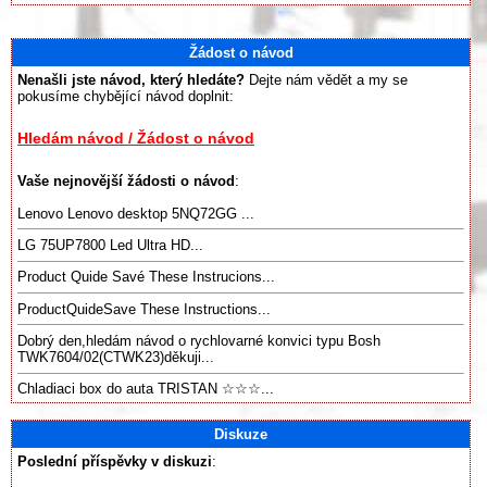
Žádost o návod
Nenašli jste návod, který hledáte?
Dejte nám vědět a my se
pokusíme chybějící návod doplnit:
Hledám návod / Žádost o návod
Vaše nejnovější žádosti o návod
:
Lenovo Lenovo desktop 5NQ72GG ...
LG 75UP7800 Led Ultra HD...
Product Quide Savé These Instrucions...
ProductQuideSave These Instructions...
Dobrý den,hledám návod o rychlovarné konvici typu Bosh
TWK7604/02(CTWK23)děkuji...
Chladiaci box do auta TRISTAN ☆☆☆...
Diskuze
Poslední příspěvky v diskuzi
: