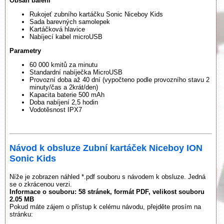
Obsah balení
Rukojeť zubního kartáčku Sonic Niceboy Kids
Sada barevných samolepek
Kartáčková hlavice
Nabíjecí kabel microUSB
Parametry
60 000 kmitů za minutu
Standardní nabíječka MicroUSB
Provozní doba až 40 dní (vypočteno podle provozního stavu 2
minuty/čas a 2krát/den)
Kapacita baterie 500 mAh
Doba nabíjení 2,5 hodin
Vodotěsnost IPX7
Návod k obsluze Zubní kartáček Niceboy ION
Sonic Kids
Níže je zobrazen náhled *.pdf souboru s návodem k obsluze. Jedná
se o zkrácenou verzi.
Informace o souboru:
58 stránek
, formát PDF, velikost souboru
2.05 MB
Pokud máte zájem o přístup k celému návodu, přejděte prosím na
stránku: