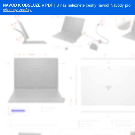
NÁVOD K OBSLUZE v PDF
| U nás naleznete český návod!
Návody pro
všechny značky