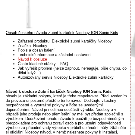
Obsah českého návodu Zubní kartáček Niceboy ION Sonic Kids
Zařazení produktu: Elektrické zubní kartáčky Niceboy
Značka: Niceboy
Popis a obsah balení
Technické informace a základní nastavení
Návod k obsluze
Často kladené otázky – FAQ
Jak vyřešit problém (nelze zapnout, nereaguje, píše chybu, co
dělat když...)
Autorizovaný servis Niceboy Elektrické zubní kartáčky
Návod k obsluze Zubní kartáček Niceboy ION Sonic Kids
obsahuje základní pokyny, které je třeba respektovat. Před uvedením
do provozu si pozorně přečtěte tento návod. Dodržujte všechny
bezpečnostní a výstražné pokyny a řiďte se uvedenými
doporučeními. Návod je nedílnou součástí výrobku Niceboy a v
případě jeho prodeje nebo přemístění by měl být předán společně s
výrobkem. Dodržování tohoto návodu k použití je bezpodmínečným
předpokladem pro ochranu zdraví osob a pro uznání odpovědnosti
výrobce za případné vady výrobku v průběhu záruční lhůty. Stáhněte
si oficiální Niceboy návod, v němž naleznete pokyny k instalaci,