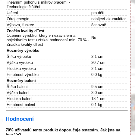
lineárním pohonu s mikrovibracemi -
Technologie čištění
Určení
pro děti
Zdroj energie
nabíjecí akumulátor
Výbava, funkce
časovač
Značka kvality dTest
Ocenění výrobku, který v nezávislém a
Ne
objektivním testu získal hodnocení min. 70 % -
Značka kvality dTest
Rozměry výrobku
Šířka výrobku
2.1 cm
Výška výrobku
20.7 cm
Hloubka výrobku
2.1 cm
Hmotnost výrobku
0.0 kg
Rozměry balení
Šířka balení
9.5 cm
Výška balení
3.0 cm
Hloubka balení
18.1 cm
Hmotnost balení
0.1 kg
Hodnocení
70% uživatelů tento produkt doporučuje ostatním. Jak jste na
tom Vy?