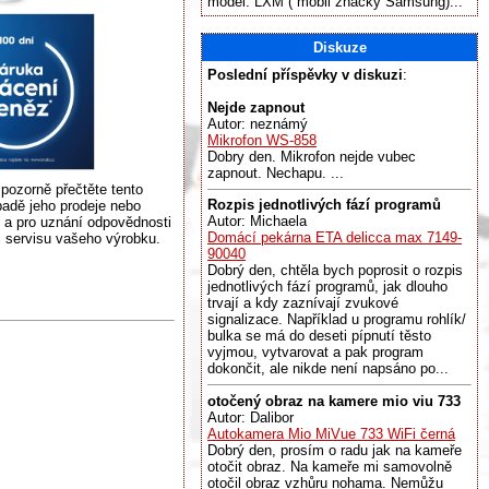
model: LXM ( mobil značky Samsung)...
Diskuze
Poslední příspěvky v diskuzi
:
Nejde zapnout
Autor: neznámý
Mikrofon WS-858
Dobry den. Mikrofon nejde vubec
zapnout. Nechapu. ...
pozorně přečtěte tento
Rozpis jednotlivých fází programů
padě jeho prodeje nebo
Autor: Michaela
 a pro uznání odpovědnosti
Domácí pekárna ETA delicca max 7149-
 i servisu vašeho výrobku.
90040
Dobrý den, chtěla bych poprosit o rozpis
jednotlivých fází programů, jak dlouho
trvají a kdy zaznívají zvukové
signalizace. Například u programu rohlík/
bulka se má do deseti pípnutí těsto
vyjmou, vytvarovat a pak program
dokončit, ale nikde není napsáno po...
otočený obraz na kamere mio viu 733
Autor: Dalibor
Autokamera Mio MiVue 733 WiFi černá
Dobrý den, prosím o radu jak na kameře
otočit obraz. Na kameře mi samovolně
otočil obraz vzhůru nohama. Nemůžu