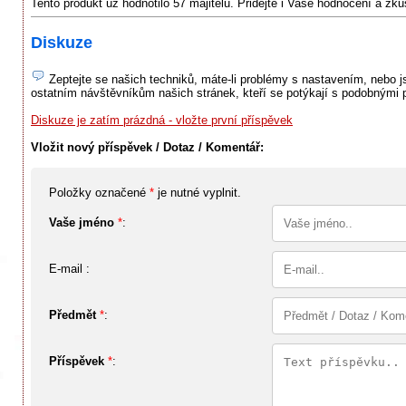
Tento produkt už hodnotilo 57 majitelů. Přidejte i Vaše hodnocení a zk
Diskuze
Zeptejte se našich techniků, máte-li problémy s nastavením, nebo jst
ostatním návštěvníkům našich stránek, kteří se potýkají s podobnými 
Diskuze je zatím prázdná - vložte první příspěvek
Vložit nový příspěvek / Dotaz / Komentář:
Položky označené
*
je nutné vyplnit.
Vaše jméno
*
:
E-mail :
Předmět
*
:
Příspěvek
*
: