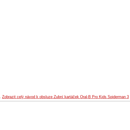
.
Zobrazit celý návod k obsluze Zubní kartáček Oral-B Pro Kids Spiderman 3