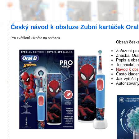
Český návod k obsluze Zubní kartáček Ora
Pro zvětšení klikněte na obrázek
Obsah české
Zařazení pro
Značka: Ora
Popis a obsa
Technické in
Návod k obs
Často klade
Jak vyřešit 
Autorizovaný