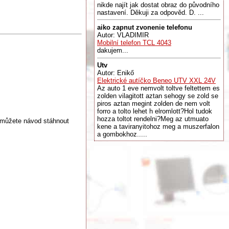
nikde najít jak dostat obraz do původního
nastavení. Děkuji za odpověd. D. ...
aiko zapnut zvonenie telefonu
Autor: VLADIMIR
Mobilní telefon TCL 4043
dakujem...
Utv
Autor: Enikő
Elektrické autíčko Beneo UTV XXL 24V
Az auto 1 eve nemvolt toltve feltettem es
zolden vilagitott aztan sehogy se zold se
piros aztan megint zolden de nem volt
forro a tolto lehet h elromlott?Hol tudok
hozza toltot rendelni?Meg az utmuato
 můžete návod stáhnout
kene a taviranyitohoz meg a muszerfalon
a gombokhoz.....