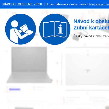
NÁVOD K OBSLUZE v PDF
| U nás naleznete český návod!
Návody pro v
Návod k obsl
Zubní kartáče
Český návod k obsluze v