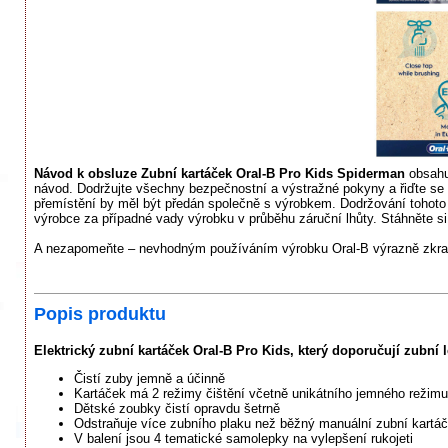
Návod k obsluze Zubní kartáček Oral-B Pro Kids Spiderman
obsahuj
návod. Dodržujte všechny bezpečnostní a výstražné pokyny a řiďte se 
přemístění by měl být předán společně s výrobkem. Dodržování tohoto
výrobce za případné vady výrobku v průběhu záruční lhůty. Stáhněte si 
A nezapomeňte – nevhodným používáním výrobku Oral-B výrazně zkracu
Popis produktu
Elektrický zubní kartáček Oral-B Pro Kids, který doporučují zubní lé
Čistí zuby jemně a účinně
Kartáček má 2 režimy čištění včetně unikátního jemného režimu 
Dětské zoubky čistí opravdu šetrně
Odstraňuje více zubního plaku než běžný manuální zubní kartá
V balení jsou 4 tematické samolepky na vylepšení rukojeti