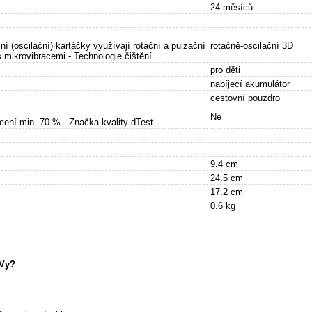
24 měsíců
í (oscilační) kartáčky využívají rotační a pulzační
rotačně-oscilační 3D
 mikrovibracemi - Technologie čištění
pro děti
nabíjecí akumulátor
cestovní pouzdro
Ne
cení min. 70 % - Značka kvality dTest
9.4 cm
24.5 cm
17.2 cm
0.6 kg
 Vy?