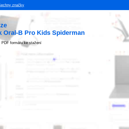
šechny značky
uze
k Oral-B Pro Kids Spiderman
 PDF formátu ke stažení