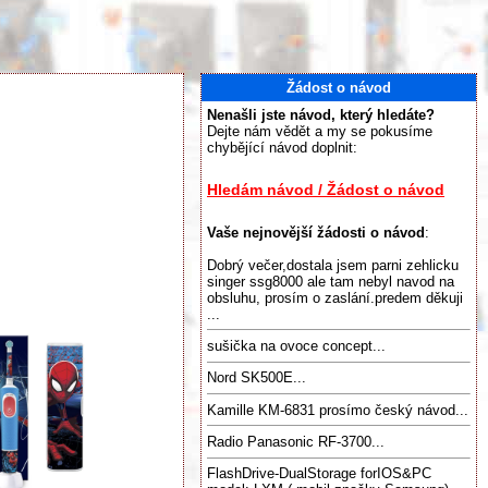
Žádost o návod
Nenašli jste návod, který hledáte?
Dejte nám vědět a my se pokusíme
chybějící návod doplnit:
Hledám návod / Žádost o návod
Vaše nejnovější žádosti o návod
:
Dobrý večer,dostala jsem parni zehlicku
singer ssg8000 ale tam nebyl navod na
obsluhu, prosím o zaslání.predem děkuji
...
sušička na ovoce concept...
Nord SK500E...
Kamille KM-6831 prosímo český návod...
Radio Panasonic RF-3700...
FlashDrive-DualStorage forIOS&PC