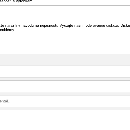
ušenosti s výrobkem.
e narazili v návodu na nejasnosti. Využijte naši moderovanou diskuzi. Diskuz
problémy.