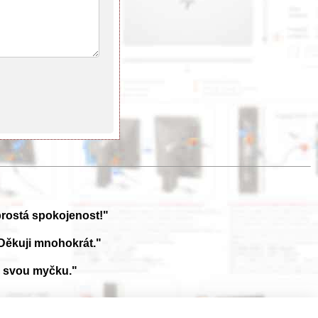
prostá spokojenost!"
Děkuji mnohokrát."
a svou myčku."