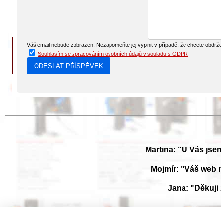
Váš email nebude zobrazen. Nezapomeňte jej vyplnit v případě, že chcete obdrž
Souhlasím se zpracováním osobních údajů v souladu s GDPR
Martina: "U Vás jse
Mojmír: "Váš web 
Jana: "Děkuji