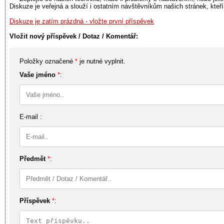
Diskuze je veřejná a slouží i ostatním návštěvníkům našich stránek, kteř
Diskuze je zatím prázdná - vložte první příspěvek
Vložit nový příspěvek / Dotaz / Komentář:
Položky označené
*
je nutné vyplnit.
Vaše jméno
*
:
E-mail :
Předmět
*
:
Příspěvek
*
: