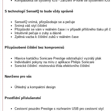
Kompatibilita se systémy iOS - zařízení iPhone se systémem iOS
S technologií SenseIQ to bude vždy správně
SenseIQ vnímá, přizpůsobuje se a pečuje
Snímá váš styl čištění
Přizpůsobí se vám v reálném čase i v případě přílišného tlaku při č
Intuitivně pečuje o zuby a dásně
Zpětná vazba k čištění zubů v reálném čase
Přizpůsobené čištění bez kompromisů
Hlavice kartáčku Sonicare Prestige odstraňující vyzrálý plak
Individuální pokyny na míru z aplikace Philips Sonicare
Sonické čištění: mistrovská třída efektivního čištění
Navrženo pro vás
Úhledný a kompaktní design
Prvotřídní příslušenství
Cestovní pouzdro Prestige s rozhraním USB pro cestovní styl