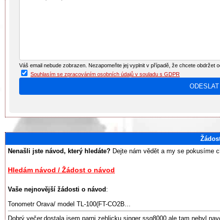
Váš email nebude zobrazen. Nezapomeňte jej vyplnit v případě, že chcete obdržet 
Souhlasím se zpracováním osobních údajů v souladu s GDPR
Žádos
Nenašli jste návod, který hledáte?
Dejte nám vědět a my se pokusíme chy
Hledám návod / Žádost o návod
Vaše nejnovější žádosti o návod
:
Tonometr Orava/ model TL-100(FT-CO2B...
Dobrý večer,dostala jsem parni zehlicku singer ssg8000 ale tam nebyl nav