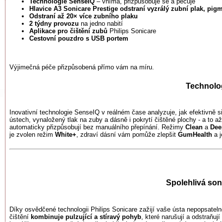
Technologie SenseIQ
– vnímá, přizpůsobuje se a pečuje
Hlavice A3 Sonicare Prestige
odstraní vyzrálý zubní plak, pig
Odstraní až 20× více zubního
plaku
2 týdny provozu
na jedno nabití
Aplikace pro čištění zubů
Philips Sonicare
Cestovní pouzdro s USB portem
Výjimečná péče přizpůsobená přímo vám na míru.
Technolo
Inovativní technologie SenseIQ v reálném čase analyzuje, jak efektivně 
ústech, vynaložený tlak na zuby a dásně i pokrytí čištěné plochy - a to 
automaticky přizpůsobují bez manuálního přepínání. Režimy
Clean
a
Dee
je zvolen režim
White+
, zdraví dásní vám pomůže zlepšit
GumHealth
a j
Spolehlivá son
Díky osvědčené technologii Philips Sonicare zažijí vaše ústa nepopsatel
čištění
kombinuje pulzující a stíravý pohyb
, které narušují a odstraňuj