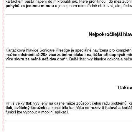
kartáčkem pasta napění do mikrobublinek, které proniknou i do mezizubní
pohybů za jedinou minutu
a je nejenom mimořádně efektivní, ale přede
Nejpokročilejší hla
Kartáčková hlavice Sonicare Prestige je speciálně navržena pro kompletní 
možné
odstranit až 20× více zubního plaku i na těžko přístupných mí
více skvrn za méně než dva dny*
*. Delší štětinky hlavice dokonale peču
Tlakov
Příliš velký tlak vyvíjený na dásně může způsobit celou řadu problémů, k
tlak
,
světelný kroužek
na konci těla kartáčku
se rozsvítí fialově a kart
funkci lze vypnout v mobilní aplikaci.