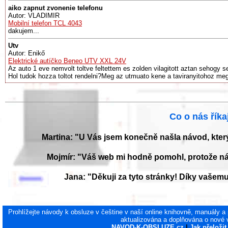
aiko zapnut zvonenie telefonu
Autor: VLADIMIR
Mobilní telefon TCL 4043
dakujem...
Utv
Autor: Enikő
Elektrické autíčko Beneo UTV XXL 24V
Az auto 1 eve nemvolt toltve feltettem es zolden vilagitott aztan sehogy se
Hol tudok hozza toltot rendelni?Meg az utmuato kene a taviranyitohoz me
Co o nás říkaj
Martina: "U Vás jsem konečně našla návod, kter
Mojmír: "Váš web mi hodně pomohl, protože ná
Jana: "Děkuji za tyto stránky! Díky vaše
Prohlížejte návody k obsluze v češtine v naší online knihovně, manuály a
aktualizována a doplňována o nové 
NAVOD-K-OBSLUZE.cz
|
Jak přeloži