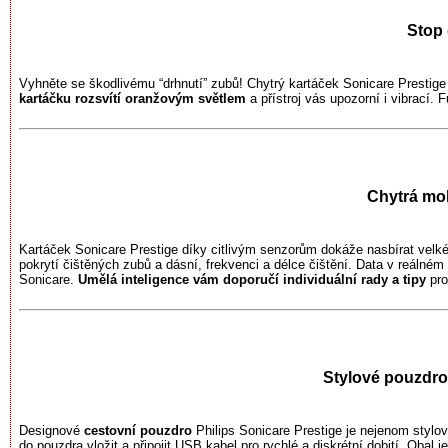
Stop 
Vyhněte se škodlivému “drhnutí” zubů! Chytrý kartáček Sonicare Prestig
kartáčku rozsvítí oranžovým světlem
a přístroj vás upozorní i vibrací. 
Chytrá mob
Kartáček Sonicare Prestige díky citlivým senzorům dokáže nasbírat velk
pokrytí čištěných zubů a dásní, frekvenci a délce čištění. Data v reálné
Sonicare.
Umělá inteligence vám doporučí individuální rady a tipy
pro
Stylové pouzdro
Designové
cestovní pouzdro
Philips Sonicare Prestige je nejenom stylo
do pouzdra vložit a připojit USB kabel pro rychlé a diskrétní dobití. Obal