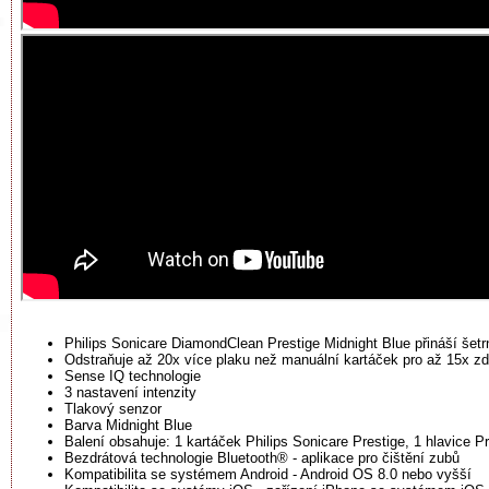
Philips Sonicare DiamondClean Prestige Midnight Blue přináší šetr
Odstraňuje až 20x více plaku než manuální kartáček pro až 15x z
Sense IQ technologie
3 nastavení intenzity
Tlakový senzor
Barva Midnight Blue
Balení obsahuje: 1 kartáček Philips Sonicare Prestige, 1 hlavice P
Bezdrátová technologie Bluetooth® - aplikace pro čištění zubů
Kompatibilita se systémem Android - Android OS 8.0 nebo vyšší