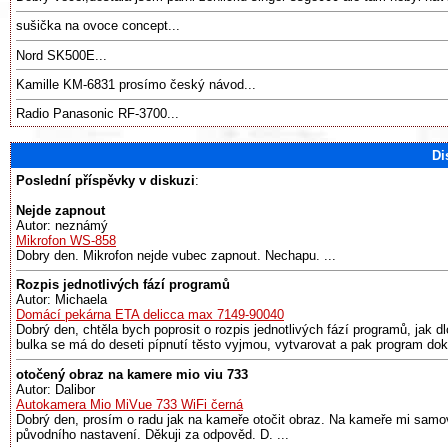
sušička na ovoce concept...
Nord SK500E...
Kamille KM-6831 prosímo český návod...
Radio Panasonic RF-3700...
Di
Poslední příspěvky v diskuzi
:
Nejde zapnout
Autor: neznámý
Mikrofon WS-858
Dobry den. Mikrofon nejde vubec zapnout. Nechapu. ...
Rozpis jednotlivých fází programů
Autor: Michaela
Domácí pekárna ETA delicca max 7149-90040
Dobrý den, chtěla bych poprosit o rozpis jednotlivých fází programů, jak d
bulka se má do deseti pípnutí těsto vyjmou, vytvarovat a pak program doko
otočený obraz na kamere mio viu 733
Autor: Dalibor
Autokamera Mio MiVue 733 WiFi černá
Dobrý den, prosím o radu jak na kameře otočit obraz. Na kameře mi samov
původního nastavení. Děkuji za odpověd. D. ...