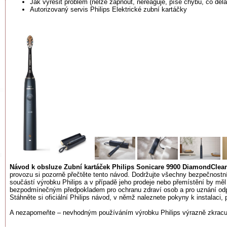
Jak vyřešit problém (nelze zapnout, nereaguje, píše chybu, co dělat
Autorizovaný servis Philips Elektrické zubní kartáčky
Návod k obsluze Zubní kartáček Philips Sonicare 9900 DiamondClea
provozu si pozorně přečtěte tento návod. Dodržujte všechny bezpečnostn
součástí výrobku Philips a v případě jeho prodeje nebo přemístění by mě
bezpodmínečným předpokladem pro ochranu zdraví osob a pro uznání odpo
Stáhněte si oficiální Philips návod, v němž naleznete pokyny k instalaci, 
A nezapomeňte – nevhodným používáním výrobku Philips výrazně zkracuje