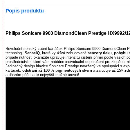
Popis produktu
Philips Sonicare 9900 DiamondClean Prestige HX9992/12
Revoluční sonický zubní kartáček Philips Sonicare 9900 DiamondClean Pre
technologii
SenseIQ
, která využívá zabudované
senzory tlaku
,
pohybu
případě nutnosti okamžitě upravuje intenzitu čištění přímo podle vašich p
prostřednictvím které vám nabídne individuální doporučení pro zlepšení 
Jedinečný design hlavice Sonicare Prestige navržený ve spolupráci s ex
kartáček,
odstraní až 100 % pigmentových skvrn
a zaručuje
až 15× zd
a dásním péči na té nejvyšší možné úrovni!