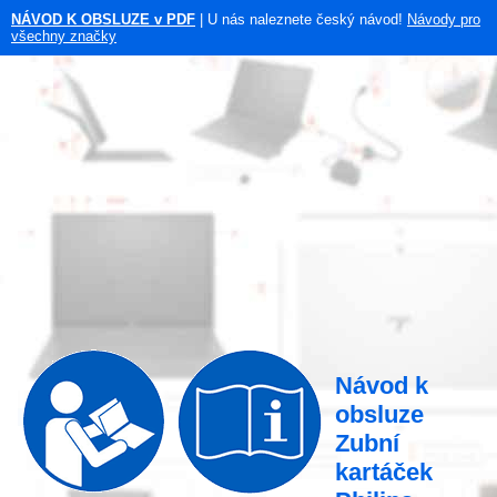
NÁVOD K OBSLUZE v PDF
| U nás naleznete český návod!
Návody pro
všechny značky
Návod k
obsluze
Zubní
kartáček