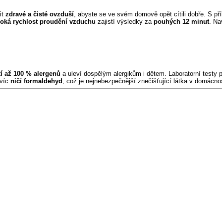
it
zdravé a čisté ovzduší
, abyste se ve svém domově opět cítili dobře. S př
oká rychlost proudění vzduchu
zajistí výsledky za
pouhých 12 minut
. N
í až 100 % alergenů
a uleví dospělým alergikům i dětem. Laboratorní testy 
avíc
ničí formaldehyd
, což je nejnebezpečnější znečišťující látka v domácno