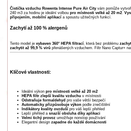
Čistička vzduchu Rowenta Intense Pure Air City
vám pomůže vytvoř
240 m3 za hodinu je ideální volbou
pro místnosti velké až 20 m2
.
Vys
připojením, mobilní aplikací
a spoustu užitečných funkcí.
Zachytí až 100 % alergenů
Tento model je
vybaven 360° HEPA filtrací
, která bez problému
zachyt
zachytit až 99,9 % virů
přenášených vzduchem. Filtr Nano Captur+ n
Klíčové vlastnosti:
Ideální výkon
pro místnosti velké až 20 m2
HEPA filtr zlepší kvalitu vzduchu
v místnosti
Odstraňuje formaldehyd
pro vaše větší bezpečí
Automaticky přizpůsobuje výkon
podle znečištění
Indikátory kvality ovzduší
pro váš lepší přehled
Lepší přehled a
snazší obsluha díky aplikaci
Velmi tichý provoz
umožňuje nonstop používání
Elegantní design
zapadne do každé domácnosti