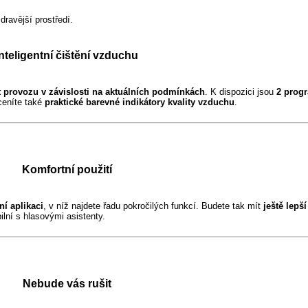
dravější prostředí.
Inteligentní čištění vzduchu
t provozu v závislosti na aktuálních podmínkách
. K dispozici jsou
2 prog
oceníte také
praktické barevné indikátory kvality vzduchu
.
Komfortní použití
ní aplikaci
, v níž najdete řadu pokročilých funkcí. Budete tak mít
ještě lepš
lní s hlasovými asistenty.
Nebude vás rušit