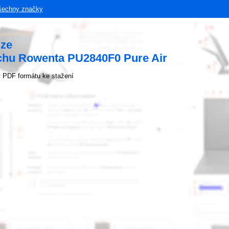
šechny značky
uze
uchu Rowenta PU2840F0 Pure Air
 PDF formátu ke stažení