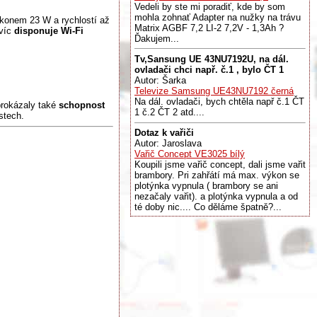
Vedeli by ste mi poradiť, kde by som
mohla zohnať Adapter na nužky na trávu
íkonem 23 W a rychlostí až
Matrix AGBF 7,2 LI-2 7,2V - 1,3Ah ?
avíc
disponuje Wi-Fi
Ďakujem...
Tv,Sansung UE 43NU7192U, na dál.
ovladači chci např. č.1 , bylo ČT 1
Autor: Šarka
Televize Samsung UE43NU7192 černá
Na dál. ovladači, bych chtěla např č.1 ČT
prokázaly také
schopnost
1 č.2 ČT 2 atd....
stech.
Dotaz k vařiči
Autor: Jaroslava
Vařič Concept VE3025 bílý
Koupili jsme vařič concept, dali jsme vařit
brambory. Pri zahřátí má max. výkon se
plotýnka vypnula ( brambory se ani
nezačaly vařit). a plotýnka vypnula a od
té doby nic.... Co děláme špatně?...