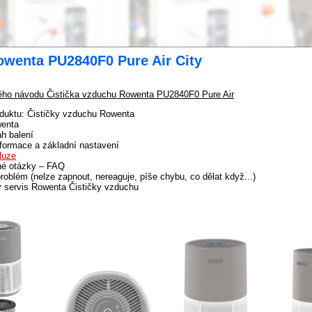
owenta PU2840F0 Pure Air City
ho návodu Čistička vzduchu Rowenta PU2840F0 Pure Air
oduktu: Čističky vzduchu Rowenta
wenta
h balení
formace a základní nastavení
luze
né otázky – FAQ
problém (nelze zapnout, nereaguje, píše chybu, co dělat když...)
ý servis Rowenta Čističky vzduchu