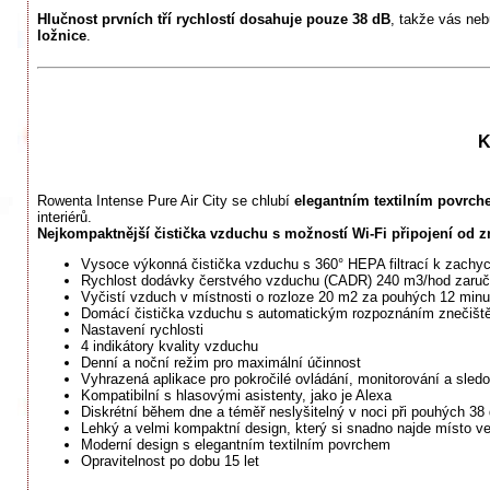
Hlučnost prvních tří rychlostí dosahuje pouze 38 dB
, takže vás neb
ložnice
.
K
Rowenta Intense Pure Air City se chlubí
elegantním textilním povrch
interiérů.
Nejkompaktnější čistička vzduchu s možností Wi-Fi připojení od 
Vysoce výkonná čistička vzduchu s 360° HEPA filtrací k zachycen
Rychlost dodávky čerstvého vzduchu (CADR) 240 m3/hod zaruču
Vyčistí vzduch v místnosti o rozloze 20 m2 za pouhých 12 minut
Domácí čistička vzduchu s automatickým rozpoznáním znečišt
Nastavení rychlosti
4 indikátory kvality vzduchu
Denní a noční režim pro maximální účinnost
Vyhrazená aplikace pro pokročilé ovládání, monitorování a sled
Kompatibilní s hlasovými asistenty, jako je Alexa
Diskrétní během dne a téměř neslyšitelný v noci při pouhých 38 
Lehký a velmi kompaktní design, který si snadno najde místo
Moderní design s elegantním textilním povrchem
Opravitelnost po dobu 15 let