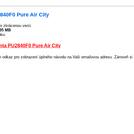
40F0 Pure Air City
o zkrácenou verzi.
.95 MB
nku:
ta PU2840F0 Pure Air City
odkaz pro zobrazení úplného návodu na Vaši emailovou adresu. Zároveň si