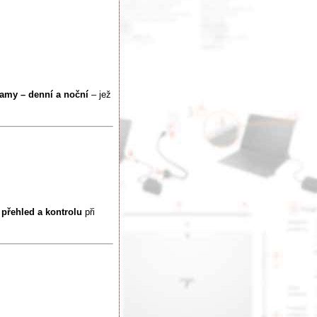
ramy – denní a noční
– jež
í přehled a kontrolu
při