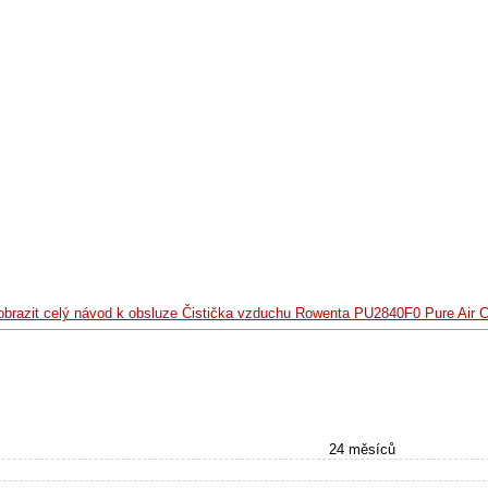
obrazit celý návod k obsluze Čistička vzduchu Rowenta PU2840F0 Pure Air C
24 měsíců