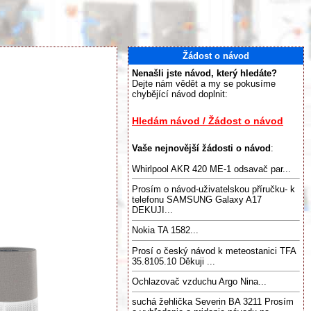
Žádost o návod
Nenašli jste návod, který hledáte?
Dejte nám vědět a my se pokusíme
chybějící návod doplnit:
Hledám návod / Žádost o návod
Vaše nejnovější žádosti o návod
:
Whirlpool AKR 420 ME-1 odsavač par...
Prosím o návod-uživatelskou příručku- k
telefonu SAMSUNG Galaxy A17
DEKUJI...
Nokia TA 1582...
Prosí o český návod k meteostanici TFA
35.8105.10 Děkuji ...
Ochlazovač vzduchu Argo Nina...
suchá žehlička Severin BA 3211 Prosím