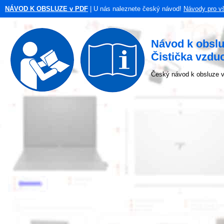
NÁVOD K OBSLUZE v PDF
| U nás naleznete český návod!
Návody pro v
Návod k obsl
Čistička vzd
Český návod k obsluze v