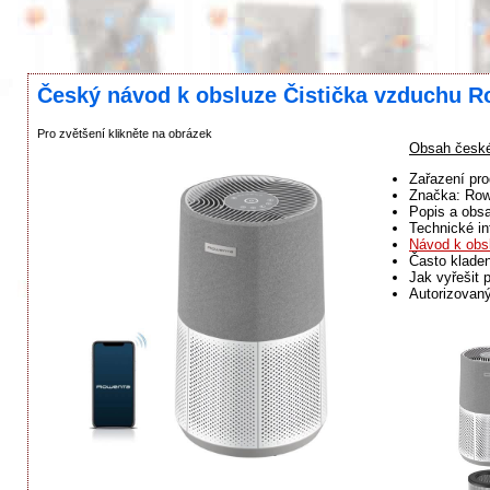
Český návod k obsluze Čistička vzduchu R
Pro zvětšení klikněte na obrázek
Obsah české
Zařazení pr
Značka: Ro
Popis a obsa
Technické in
Návod k obs
Často klade
Jak vyřešit 
Autorizovan