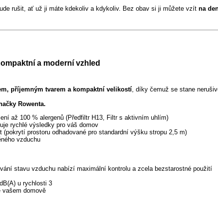
ude rušit, ať už ji máte kdekoliv a kdykoliv. Bez obav si ji můžete vzít
na den
ompaktní a moderní vzhled
em, příjemným tvarem a kompaktní velikostí
, díky čemuž se stane neruši
značky Rowenta.
í až 100 % alergenů (Předfiltr H13, Filtr s aktivním uhlím)
je rychlé výsledky pro váš domov
 (pokrytí prostoru odhadované pro standardní výšku stropu 2,5 m)
ěného vzduchu
ování stavu vzduchu nabízí maximální kontrolu a zcela bezstarostné použití
dB(A) u rychlosti 3
 ve vašem domově