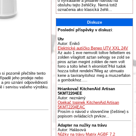
o vyhľadanie a pridanie návodu na
obsluhu tejto žehličky. Nemá totiž
označenia ako klasická žehli...
Diskuze
Poslední příspěvky v diskuzi
:
Utv
Autor: Enikő
Elektrické autíčko Beneo UTV XXL 24V
Az auto 1 eve nemvolt toltve feltettem es
zolden vilagitott aztan sehogy se zold se
piros aztan megint zolden de nem volt
forro a tolto lehet h elromlott?Hol tudok
hozza toltot rendelni?Meg az utmuato
 si pozorně přečtěte tento
kene a taviranyitohoz meg a muszerfalon
řípadě jeho prodeje nebo
a gombokhoz.....
 a pro uznání odpovědnosti
bě i servisu vašeho výrobku.
Hriankovač KitchenAid Artisan
5KMT2204EE
Autor: neznámý
Opékač topinek KitchenAid Artisan
5KMT2204EAC
Prosím o návod v slovenčine (češtine) s
popisom ovládacích prvkov...
Adapter na nužky na trávu
Autor: Halásová
Nůžky na trávu Matrix AGBF 7,2