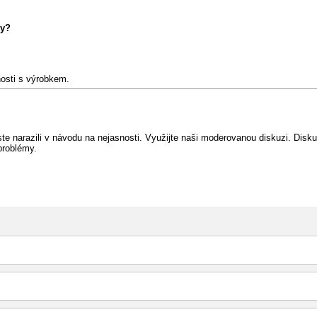
Vy?
nosti s výrobkem.
e narazili v návodu na nejasnosti. Využijte naši moderovanou diskuzi. Diskuz
problémy.