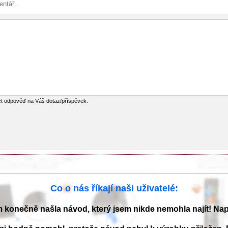
et odpověď na Váš dotaz/příspěvek.
Co o nás říkají naši uživatelé:
m konečně našla návod, který jsem nikde nemohla najít! Na