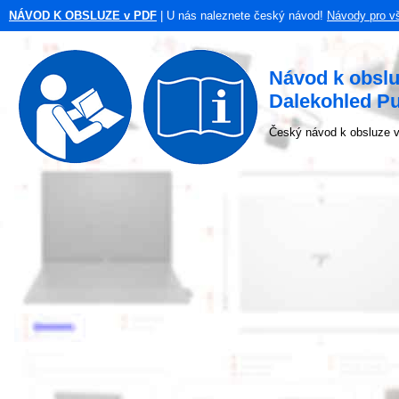
NÁVOD K OBSLUZE v PDF
| U nás naleznete český návod!
Návody pro v
Návod k obsl
Dalekohled Pu
Český návod k obsluze v