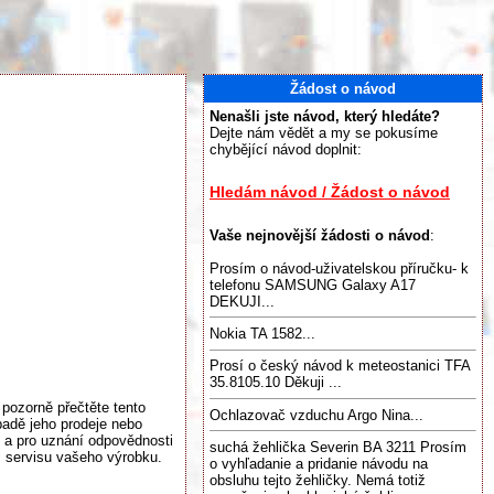
Žádost o návod
Nenašli jste návod, který hledáte?
Dejte nám vědět a my se pokusíme
chybějící návod doplnit:
Hledám návod / Žádost o návod
Vaše nejnovější žádosti o návod
:
Prosím o návod-uživatelskou příručku- k
telefonu SAMSUNG Galaxy A17
DEKUJI...
Nokia TA 1582...
Prosí o český návod k meteostanici TFA
35.8105.10 Děkuji ...
 pozorně přečtěte tento
Ochlazovač vzduchu Argo Nina...
padě jeho prodeje nebo
 a pro uznání odpovědnosti
suchá žehlička Severin BA 3211 Prosím
 i servisu vašeho výrobku.
o vyhľadanie a pridanie návodu na
obsluhu tejto žehličky. Nemá totiž