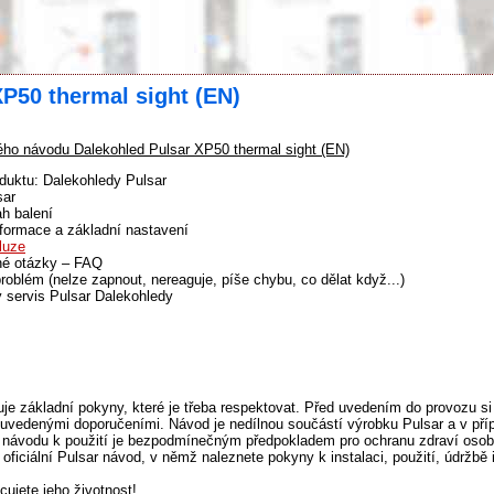
P50 thermal sight (EN)
ho návodu Dalekohled Pulsar XP50 thermal sight (EN)
duktu: Dalekohledy Pulsar
sar
h balení
formace a základní nastavení
luze
né otázky – FAQ
problém (nelze zapnout, nereaguje, píše chybu, co dělat když...)
 servis Pulsar Dalekohledy
e základní pokyny, které je třeba respektovat. Před uvedením do provozu si
uvedenými doporučeními. Návod je nedílnou součástí výrobku Pulsar a v pří
 návodu k použití je bezpodmínečným předpokladem pro ochranu zdraví osob
oficiální Pulsar návod, v němž naleznete pokyny k instalaci, použití, údržbě
jete jeho životnost!