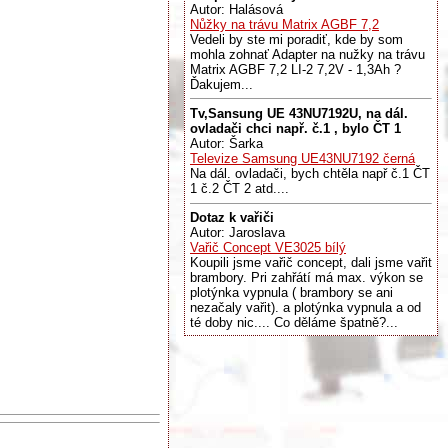
Autor: Halásová
Nůžky na trávu Matrix AGBF 7,2
Vedeli by ste mi poradiť, kde by som
mohla zohnať Adapter na nužky na trávu
Matrix AGBF 7,2 LI-2 7,2V - 1,3Ah ?
Ďakujem...
Tv,Sansung UE 43NU7192U, na dál.
ovladači chci např. č.1 , bylo ČT 1
Autor: Šarka
Televize Samsung UE43NU7192 černá
Na dál. ovladači, bych chtěla např č.1 ČT
1 č.2 ČT 2 atd....
Dotaz k vařiči
Autor: Jaroslava
Vařič Concept VE3025 bílý
Koupili jsme vařič concept, dali jsme vařit
brambory. Pri zahřátí má max. výkon se
plotýnka vypnula ( brambory se ani
nezačaly vařit). a plotýnka vypnula a od
té doby nic.... Co děláme špatně?...