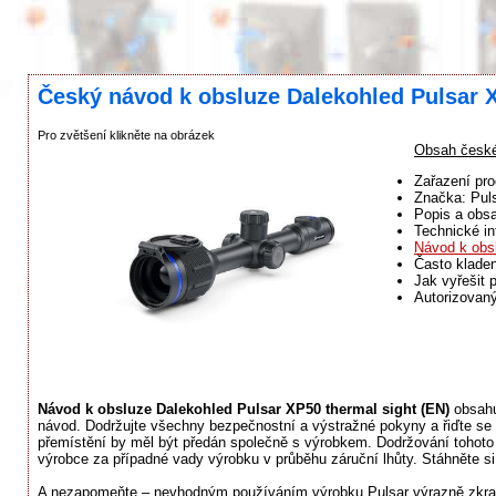
Český návod k obsluze Dalekohled Pulsar X
Pro zvětšení klikněte na obrázek
Obsah české
Zařazení pro
Značka: Pul
Popis a obsa
Technické in
Návod k obs
Často klade
Jak vyřešit 
Autorizovaný
Návod k obsluze Dalekohled Pulsar XP50 thermal sight (EN)
obsahuj
návod. Dodržujte všechny bezpečnostní a výstražné pokyny a řiďte se 
přemístění by měl být předán společně s výrobkem. Dodržování tohoto
výrobce za případné vady výrobku v průběhu záruční lhůty. Stáhněte si 
A nezapomeňte – nevhodným používáním výrobku Pulsar výrazně zkracu