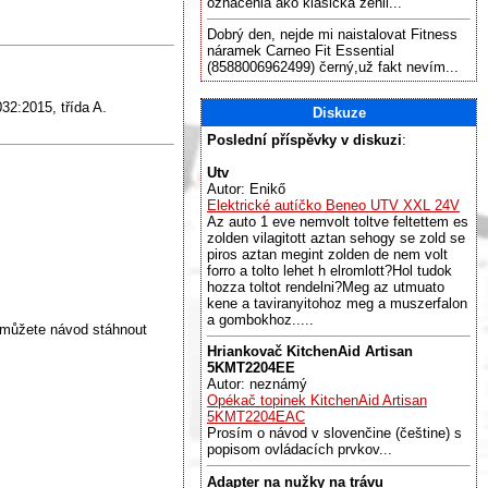
označenia ako klasická žehli...
Dobrý den, nejde mi naistalovat Fitness
náramek Carneo Fit Essential
(8588006962499) černý,už fakt nevím...
32:2015, třída A.
Diskuze
Poslední příspěvky v diskuzi
:
Utv
Autor: Enikő
Elektrické autíčko Beneo UTV XXL 24V
Az auto 1 eve nemvolt toltve feltettem es
zolden vilagitott aztan sehogy se zold se
piros aztan megint zolden de nem volt
forro a tolto lehet h elromlott?Hol tudok
hozza toltot rendelni?Meg az utmuato
kene a taviranyitohoz meg a muszerfalon
a gombokhoz.....
 můžete návod stáhnout
Hriankovač KitchenAid Artisan
5KMT2204EE
Autor: neznámý
Opékač topinek KitchenAid Artisan
5KMT2204EAC
Prosím o návod v slovenčine (češtine) s
popisom ovládacích prvkov...
Adapter na nužky na trávu