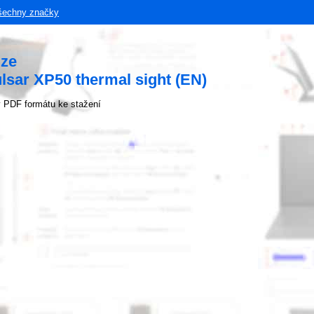
šechny značky
uze
lsar XP50 thermal sight (EN)
 PDF formátu ke stažení