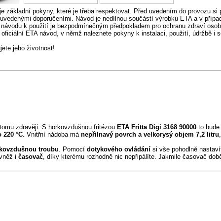
e základní pokyny, které je třeba respektovat. Před uvedením do provozu si 
 uvedenými doporučeními. Návod je nedílnou součástí výrobku ETA a v případ
 návodu k použití je bezpodmínečným předpokladem pro ochranu zdraví osob
oficiální ETA návod, v němž naleznete pokyny k instalaci, použití, údržbě i 
te jeho životnost!
tomu zdravěji. S horkovzdušnou fritézou
ETA Fritta Digi 3168 90000
to bude
o
220 °C
. Vnitřní nádoba má
nepřilnavý povrch a velkorysý objem 7,2 litru
kovzdušnou troubu
. Pomocí
dotykového ovládání
si vše pohodlně nastaví
vněž i
časovač
, díky kterému rozhodně nic nepřipálíte. Jakmile časovač dob