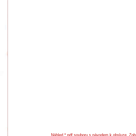
Náhled *.pdf souboru s návodem k obsluze
.
Zob