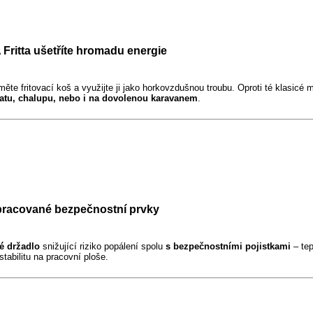
 Fritta ušetříte hromadu energie
měte fritovací koš a využijte ji jako horkovzdušnou troubu. Oproti té klasicé 
hatu, chalupu, nebo i na dovolenou karavanem
.
racované bezpečnostní prvky
é držadlo
snižující riziko popálení spolu
s bezpečnostními pojistkami
– tep
stabilitu na pracovní ploše.