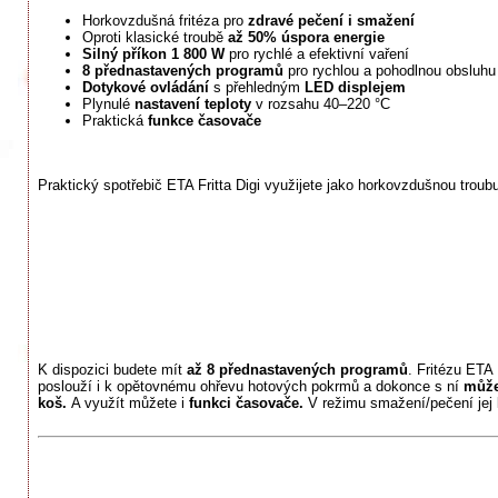
Horkovzdušná fritéza pro
zdravé pečení i smažení
Oproti klasické troubě
až 50% úspora energie
Silný příkon 1 800 W
pro rychlé a efektivní vaření
8 přednastavených programů
pro rychlou a pohodlnou obsluhu
Dotykové ovládání
s přehledným
LED displejem
Plynulé
nastavení teploty
v rozsahu 40–220 °C
Praktická
funkce časovače
Praktický spotřebič ETA Fritta Digi využijete jako horkovzdušnou troubu 
K dispozici
budete mít
až 8 přednastavených programů
. Fritézu ETA 
poslouží i k opětovnému ohřevu hotových pokrmů a dokonce s ní
může
koš.
A využít můžete i
funkci časovače.
V režimu smažení/pečení jej