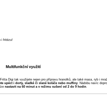
i fritézu!
Multifunkční využití
Fritta Digi tak využijete nejen pro přípravu hranolků, ale také masa, ryb i m
te upéct i dorty, sladké či slané koláče nebo muffiny
. Nádobu navíc dopr
 lze
nastavit na 60 minut a v režimu sušení od 2 do 9 hodin
.