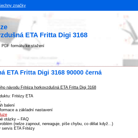
šechny značky
uze
vzdušná ETA Fritta Digi 3168
 PDF formátu ke stažení
á ETA Fritta Digi 3168 90000 černá
ho návodu Fritéza horkovzdušná ETA Fritta Digi 3168
duktu: Fritézy ETA
A
h balení
formace a základní nastavení
luze
né otázky – FAQ
problém (nelze zapnout, nereaguje, píše chybu, co dělat když...)
 servis ETA Fritézy