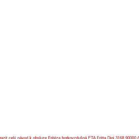
razit celý návod k obsluze Fritéza horkovzdušná ETA Fritta Digi 3168 90000 