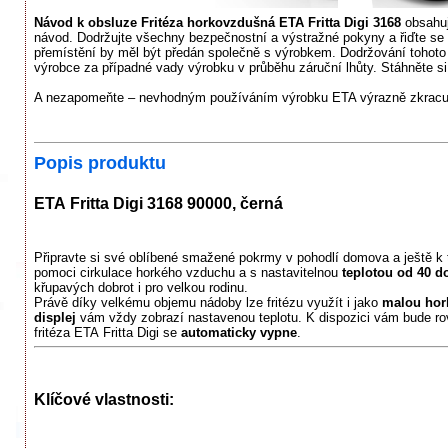
Návod k obsluze Fritéza horkovzdušná ETA Fritta Digi 3168
obsahuj
návod. Dodržujte všechny bezpečnostní a výstražné pokyny a řiďte se
přemístění by měl být předán společně s výrobkem. Dodržování tohoto
výrobce za případné vady výrobku v průběhu záruční lhůty. Stáhněte si 
A nezapomeňte – nevhodným používáním výrobku ETA výrazně zkracuje
Popis produktu
ETA Fritta Digi 3168 90000, černá
Připravte si své oblíbené smažené pokrmy v pohodlí domova a ještě k 
pomoci cirkulace horkého vzduchu a s nastavitelnou
teplotou od 40 d
křupavých dobrot i pro velkou rodinu.
Právě díky velkému objemu nádoby lze fritézu využít i jako
malou hor
displej
vám vždy zobrazí nastavenou teplotu. K dispozici vám bude ro
fritéza ETA Fritta Digi se
automaticky vypne
.
Klíčové vlastnosti: