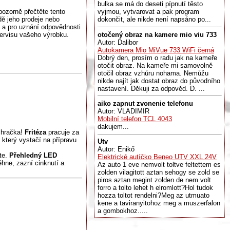
bulka se má do deseti pípnutí těsto
pozorně přečtěte tento
vyjmou, vytvarovat a pak program
ě jeho prodeje nebo
dokončit, ale nikde není napsáno po...
 a pro uznání odpovědnosti
otočený obraz na kamere mio viu 733
servisu vašeho výrobku.
Autor: Dalibor
Autokamera Mio MiVue 733 WiFi černá
Dobrý den, prosím o radu jak na kameře
otočit obraz. Na kameře mi samovolně
otočil obraz vzhůru nohama. Nemůžu
nikde najít jak dostat obraz do původního
nastavení. Děkuji za odpověd. D. ...
aiko zapnut zvonenie telefonu
Autor: VLADIMIR
Mobilní telefon TCL 4043
dakujem...
 hračka!
Fritéza
pracuje za
, který vystačí na přípravu
Utv
Autor: Enikő
te.
Přehledný LED
Elektrické autíčko Beneo UTV XXL 24V
ěhne, zazní cinknutí a
Az auto 1 eve nemvolt toltve feltettem es
zolden vilagitott aztan sehogy se zold se
piros aztan megint zolden de nem volt
forro a tolto lehet h elromlott?Hol tudok
hozza toltot rendelni?Meg az utmuato
kene a taviranyitohoz meg a muszerfalon
a gombokhoz.....