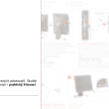
ražených polotovarů. Skvěle
ovází i
praktický fritovací