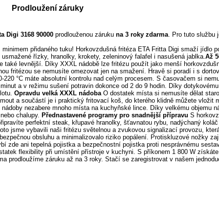
Prodloužení záruky
ta Digi 3168 90000
prodlouženou záruku
na 3 roky zdarma
. Pro tuto službu 
 s minimem přidaného tuku! Horkovzdušná fritéza ETA Fritta Digi smaží jídlo
usmažené řízky, hranolky, krokety, zeleninový falafel i nasušená jablka.
Až 5
 ale také levnější. Díky XXXL nádobě lze fritézu použít jako menší horkovzduš
šnou fritézou se nemusíte omezovat jen na smažení. Hravě si poradí i s dort
-220 °C máte absolutní kontrolu nad celým procesem. S časovačem si nemusí
0 minut a v režimu sušení potravin dokonce od 2 do 9 hodin. Díky dotykovému
lotu.
Opravdu velká XXXL nádoba
O dostatek místa si nemusíte dělat star
jmout a součástí je i praktický fritovací koš, do kterého klidně můžete vloži
bjem nádoby nezabere mnoho místa na kuchyňské lince. Díky velkému objemu nád
 nebo chalupy.
Přednastavené programy pro snadnější přípravu
S horkovzd
pravíte perfektní steak, křupavé hranolky, šťavnatou rybu, nadýchaný koláč 
o jsme vybavili naši fritézu světelnou a zvukovou signalizací provozu, kter
ezpečnou obsluhu a minimalizovalo riziko popálení. Protiskluzové nožky zajistí
í zde ani tepelná pojistka a bezpečnostní pojistka proti nesprávnému sestave
ek flexibility při umístění přístroje v kuchyni. S příkonem 1 800 W získáte
ma prodloužíme záruku až na 3 roky. Stačí se zaregistrovat v našem jednod