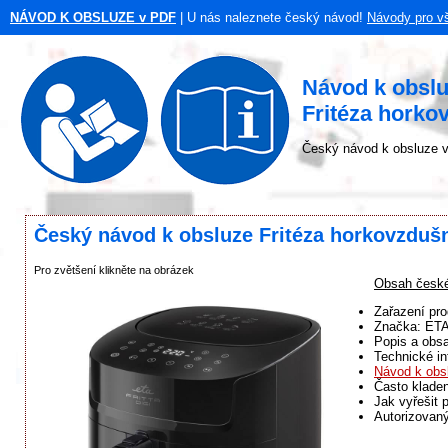
NÁVOD K OBSLUZE v PDF
| U nás naleznete český návod!
Návody pro v
Návod k obsl
Fritéza horko
Český návod k obsluze v
Český návod k obsluze Fritéza horkovzdušn
Pro zvětšení klikněte na obrázek
Obsah české
Zařazení pro
Značka: ET
Popis a obsa
Technické in
Návod k obs
Často klade
Jak vyřešit 
Autorizovaný