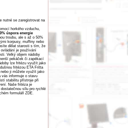
je nutné se zaregistrovat na
 pomocí horkého vzduchu,
0% úspora energie
nou troubu, ale s až o 50%
ovými korpusy, muffiny nebo
te dělat starosti s tím, že
 ovládání je používání
osti. Velký objem nádoby
t menší pekáček či zapékací
oby lze fritézu využít jako
ušnou fritézou ETA Fritta
nebo ji můžete využít jako
á vás informuje o stavu
 stabilitu přístroje při
ní. Naše fritéza je
 dostatečnou sílu pro rychlé
uchém formuláři ZDE.