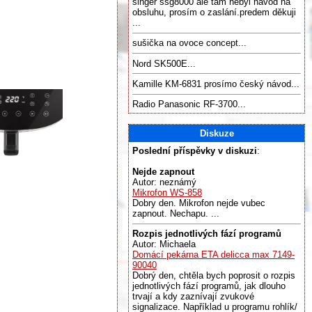
singer ssg8000 ale tam nebyl navod na
obsluhu, prosím o zaslání.predem děkuji
...
sušička na ovoce concept...
Nord SK500E...
Kamille KM-6831 prosímo český návod...
Radio Panasonic RF-3700...
Diskuze
Poslední příspěvky v diskuzi
:
Nejde zapnout
Autor: neznámý
Mikrofon WS-858
Dobry den. Mikrofon nejde vubec
zapnout. Nechapu. ...
Rozpis jednotlivých fází programů
Autor: Michaela
Domácí pekárna ETA delicca max 7149-
90040
Dobrý den, chtěla bych poprosit o rozpis
jednotlivých fází programů, jak dlouho
trvají a kdy zaznívají zvukové
signalizace. Například u programu rohlík/