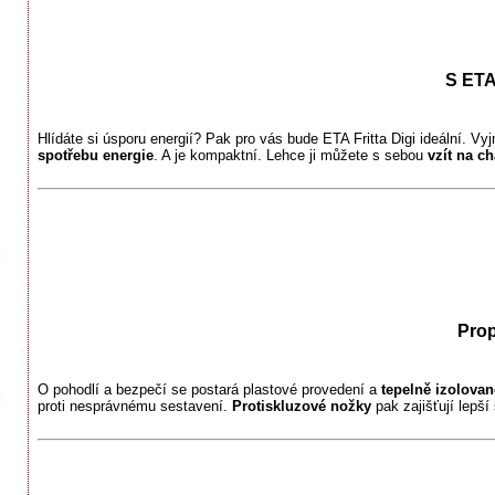
S ETA
Hlídáte si úsporu energií? Pak pro vás bude ETA Fritta Digi ideální. Vyj
spotřebu energie
. A je kompaktní. Lehce ji můžete s sebou
vzít na c
Prop
O pohodlí a bezpečí se postará plastové provedení a
tepelně izolovan
proti nesprávnému sestavení.
Protiskluzové nožky
pak zajišťují lepší 