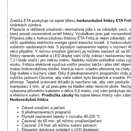
Značka ETA poskytuje na topné těleso
horkovzdušné fritézy ETA Frit
stránkách výrobce.
Připravte si oblíbená smažená i nesmažená jídla s ve zdravější verzi,
který proudí rovnoměrně uvnitř fritézy. Výsledkem jsou pak rovnoměrně 
Příprava jídla s horkovzdušnou fritézou ETA Fritta je nejen zdravější,
nižší spotřebou elektrické energie oproti klasické troubě. S horkovzdu
sušením nasbíraných hub. S plynulým nastavením teploty v rozmezí 40
něco připálíte. V režimu smažení (pečení) jej můžete nastavit až na 6
fritézy opravdu snadné a LED displej vám vždy zobrazí nastavenou tep
7,2 l bude stačit i pro velkou rodinu. Nádobu můžete pohodlně celou vy
misku. Fritéza efektivně využívá vnitřní prostor, takže i přes obří o
malou horkovzdušnou troubu, která je navíc snadno přenosná na chaty
Digi budete v kuchyni válet. Díky 8 přednastaveným programům vždy při
sušičku potravin.Chceme, aby vaše vaření bylo bezpečné a snadné. Prot
přístroje. Tepelně izolované držadlo je navrženo tak, aby vám poskytlo b
manipulaci s ním, ať už pracujete na hladké nebo nerovné ploše. Nechyb
vybavena přívodním kabelem o délce 0,6 metru, což vám poskytuje dostat
a efektivní vaření.
Prodlužka záruky
Na topné těleso fritézy vám zdar
Horkovzdušná fritéza
Zdravé smažení a pečení
8 přednastavených programů
Plynulé nastavení teploty v rozsahu 40-220 °C
Časovač do 60 min. při režimu smažení/pečení
Časovač 2-9 hod. při režimu sušení potravin
Elegantní dotykové ovládání s LED displejem