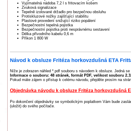
Vyjímatelná nádoba 7,2 l s fritovacím košem
Zvuková signalizace
Tepelně izolované držadlo pro bezpečnou obsluhu
Protiskluzové nožky zajišťující stabilitu
Plastové provedení snižující riziko popálení
Bezpečnostní tepelná pojistka
Bezpečnostní pojistka proti nesprávnému sestavení
Délka přívodního kabelu 0,6 m
Příkon 1 800 W
Návod k obsluze Fritéza horkovzdušná ETA Fritt
Níže je zobrazen náhled *.pdf souboru s návodem k obsluze. Jedná se 
Informace o souboru:
48 stránek
, formát PDF, velikost souboru
2.
Pokud máte zájem o přístup k celému návodu, přejděte prosím na strá
Objednávka návodu k obsluze Fritéza horkovzdušná ET
Po dokončení objednávky se symbolickým poplatkem Vám bude zaslán 
(uložit) do svého počítače.