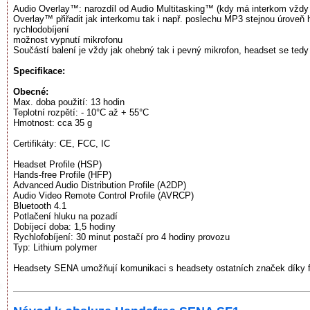
Audio Overlay™: narozdíl od Audio Multitasking™ (kdy má interkom vždy
Overlay™ přiřadit jak interkomu tak i např. poslechu MP3 stejnou úroveň h
rychlodobíjení
možnost vypnutí mikrofonu
Součástí balení je vždy jak ohebný tak i pevný mikrofon, headset se tedy ho
Specifikace:
Obecné:
Max. doba použití: 13 hodin
Teplotní rozpětí: - 10°C až + 55°C
Hmotnost: cca 35 g
Certifikáty: CE, FCC, IC
Headset Profile (HSP)
Hands-free Profile (HFP)
Advanced Audio Distribution Profile (A2DP)
Audio Video Remote Control Profile (AVRCP)
Bluetooth 4.1
Potlačení hluku na pozadí
Dobíjecí doba: 1,5 hodiny
Rychlofobíjení: 30 minut postačí pro 4 hodiny provozu
Typ: Lithium polymer
Headsety SENA umožňují komunikaci s headsety ostatních značek díky fu