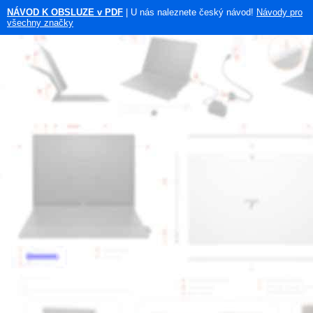
NÁVOD K OBSLUZE v PDF
| U nás naleznete český návod!
Návody pro
všechny značky