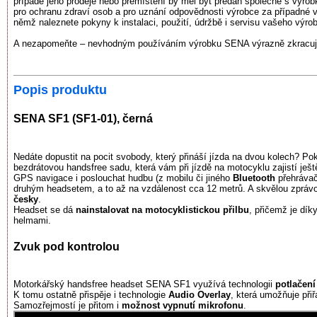
případě jeho prodeje nebo přemístění by měl být předán společně s výr
pro ochranu zdraví osob a pro uznání odpovědnosti výrobce za případné v
němž naleznete pokyny k instalaci, použití, údržbě i servisu vašeho výro
A nezapomeňte – nevhodným používáním výrobku SENA výrazně zkracujet
Popis produktu
SENA SF1 (SF1-01), černá
Nedáte dopustit na pocit svobody, který přináší jízda na dvou kolech? P
bezdrátovou handsfree sadu, která vám při jízdě na motocyklu zajistí je
GPS navigace i poslouchat hudbu (z mobilu či jiného
Bluetooth
přehrávač
druhým headsetem, a to až na vzdálenost cca 12 metrů. A skvělou zprávou 
česky
.
Headset se dá
nainstalovat na motocyklistickou přilbu
, přičemž je dík
helmami.
Zvuk pod kontrolou
Motorkářský handsfree headset SENA SF1 využívá technologii
potlačení
K tomu ostatně přispěje i technologie
Audio Overlay
, která umožňuje přiř
Samozřejmostí je přitom i
možnost vypnutí mikrofonu
.