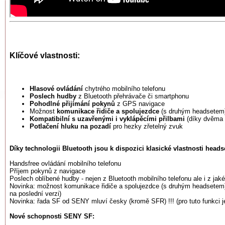
Klíčové vlastnosti:
Hlasové ovládání
chytrého mobilního telefonu
Poslech hudby
z Bluetooth přehrávače či smartphonu
Pohodlné přijímání pokynů
z GPS navigace
Možnost
komunikace řidiče a spolujezdce
(s druhým headsetem)
Kompatibilní s uzavřenými i vyklápěcími přilbami
(díky dvěma 
Potlačení hluku na pozadí
pro hezky zřetelný zvuk
Díky technologii Bluetooth jsou k dispozici klasické vlastnosti head
Handsfree ovládání mobilního telefonu
Příjem pokynů z navigace
Poslech oblíbené hudby - nejen z Bluetooth mobilního telefonu ale i z ja
Novinka: možnost komunikace řidiče a spolujezdce (s druhým headsetem) d
na poslední verzi)
Novinka: řada SF od SENY mluví česky (kromě SFR) !!! (pro tuto funkci je
Nové schopnosti SENY SF: