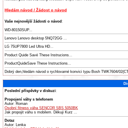
Hledám návod / Žádost o návod
Vaše nejnovější žádosti o návod
:
WD-80150SUP...
Lenovo Lenovo desktop 5NQ72GG ...
LG 75UP7800 Led Ultra HD...
Product Quide Savé These Instrucions...
ProductQuideSave These Instructions...
Dobrý den,hledám návod o rychlovarné konvici typu Bosh TWK7604/02(CT
Di
Poslední příspěvky v diskuzi
:
Propojení váhy s telefonem
Autor: Roman
Osobní fitness váha SENCOR SBS 5050BK
Jak propojit váhu s mobilem. Děkuji Kurz ...
Dotaz
Autor: Lenka