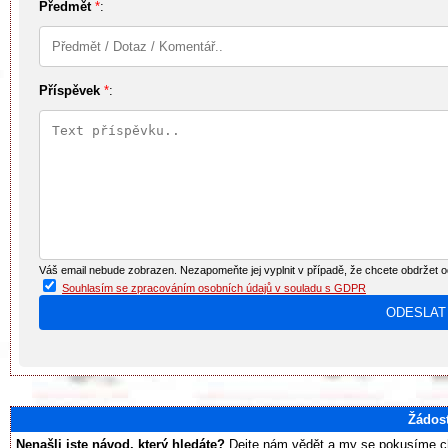
Předmět
*
:
Příspěvek
*
:
Váš email nebude zobrazen. Nezapomeňte jej vyplnit v případě, že chcete obdržet 
Souhlasím se zpracováním osobních údajů v souladu s GDPR
Žádos
Nenašli jste návod, který hledáte?
Dejte nám vědět a my se pokusíme chy