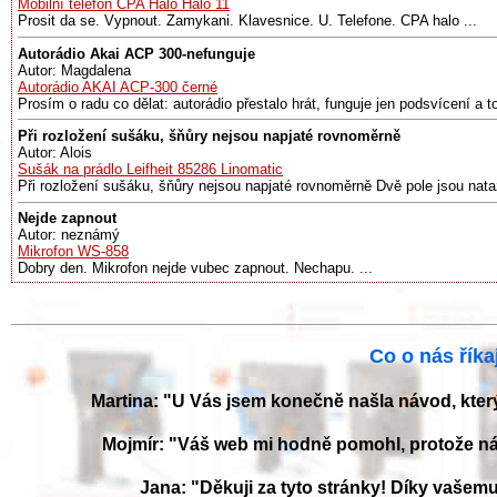
Mobilní telefon CPA Halo Halo 11
Prosit da se. Vypnout. Zamykani. Klavesnice. U. Telefone. CPA halo ...
Autorádio Akai ACP 300-nefunguje
Autor: Magdalena
Autorádio AKAI ACP-300 černé
Prosím o radu co dělat: autorádio přestalo hrát, funguje jen podsvícení a to
Při rozložení sušáku, šňůry nejsou napjaté rovnoměrně
Autor: Alois
Sušák na prádlo Leifheit 85286 Linomatic
Při rozložení sušáku, šňůry nejsou napjaté rovnoměrně Dvě pole jsou nata
Nejde zapnout
Autor: neznámý
Mikrofon WS-858
Dobry den. Mikrofon nejde vubec zapnout. Nechapu. ...
Co o nás říkaj
Martina: "U Vás jsem konečně našla návod, kter
Mojmír: "Váš web mi hodně pomohl, protože ná
Jana: "Děkuji za tyto stránky! Díky vaše