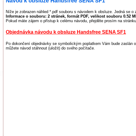
Návod k obsluze Handsfree SENA SF1
Níže je zobrazen náhled *.pdf souboru s návodem k obsluze. Jedná se o 
Informace o souboru:
2 stránek
, formát PDF, velikost souboru
0.52 M
Pokud máte zájem o přístup k celému návodu, přejděte prosím na stránku
Objednávka návodu k obsluze Handsfree SENA SF1
Po dokončení objednávky se symbolickým poplatkem Vám bude zaslán odk
můžete návod stáhnout (uložit) do svého počítače.