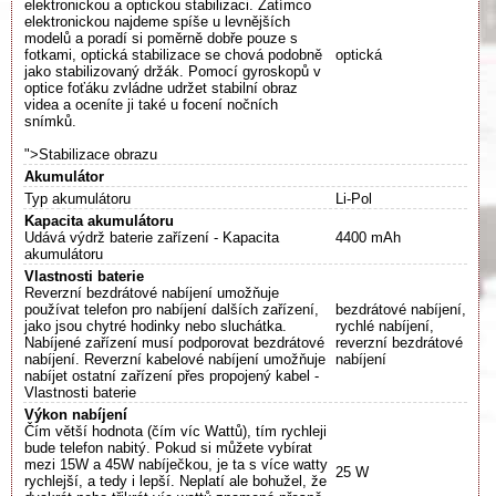
elektronickou a optickou stabilizaci. Zatímco
elektronickou najdeme spíše u levnějších
modelů a poradí si poměrně dobře pouze s
fotkami, optická stabilizace se chová podobně
optická
jako stabilizovaný držák. Pomocí gyroskopů v
optice foťáku zvládne udržet stabilní obraz
videa a oceníte ji také u focení nočních
snímků.
">Stabilizace obrazu
Akumulátor
Typ akumulátoru
Li-Pol
Kapacita akumulátoru
Udává výdrž baterie zařízení - Kapacita
4400 mAh
akumulátoru
Vlastnosti baterie
Reverzní bezdrátové nabíjení umožňuje
používat telefon pro nabíjení dalších zařízení,
bezdrátové nabíjení,
jako jsou chytré hodinky nebo sluchátka.
rychlé nabíjení,
Nabíjené zařízení musí podporovat bezdrátové
reverzní bezdrátové
nabíjení. Reverzní kabelové nabíjení umožňuje
nabíjení
nabíjet ostatní zařízení přes propojený kabel -
Vlastnosti baterie
Výkon nabíjení
Čím větší hodnota (čím víc Wattů), tím rychleji
bude telefon nabitý. Pokud si můžete vybírat
mezi 15W a 45W nabíječkou, je ta s více watty
25 W
rychlejší, a tedy i lepší. Neplatí ale bohužel, že