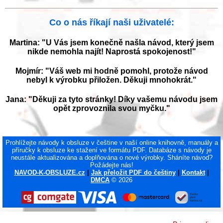
Co o nás říkají naši uživatelé:
Martina: "U Vás jsem konečně našla návod, který jsem
nikde nemohla najít! Naprostá spokojenost!"
Mojmír: "Váš web mi hodně pomohl, protože návod
nebyl k výrobku přiložen. Děkuji mnohokrát."
Jana: "Děkuji za tyto stránky! Díky vašemu návodu jsem
opět zprovoznila svou myčku."
Prohlížejte návody k obsluze v češtine v naší online knihovně, manuály a
příručky k obsluze ke stažení ve formátu PDF. Databáze s návody je
neustále aktualizována a doplňována o nové výrobky. Sháníte návod?
Požádejte nás!
NAVOD-K-OBSLUZE.cz
|
Jak přeložit PDF do češtiny
|
Kontakt
|
DMCA
© 2026