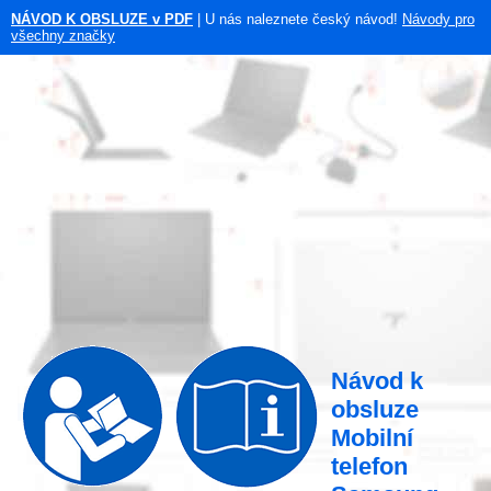
NÁVOD K OBSLUZE v PDF
| U nás naleznete český návod!
Návody pro
všechny značky
Návod k
obsluze
Mobilní
telefon