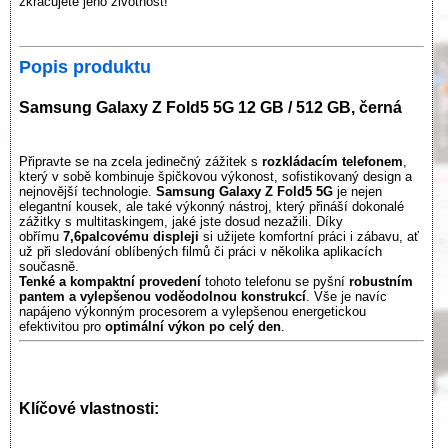
zkracujete jeho životnost!
Popis produktu
Samsung Galaxy Z Fold5 5G 12 GB / 512 GB, černá
Připravte se na zcela jedinečný zážitek s
rozkládacím telefonem
,
který v sobě kombinuje špičkovou výkonost, sofistikovaný design a
nejnovější technologie.
Samsung Galaxy Z Fold5 5G
je nejen
elegantní kousek, ale také výkonný nástroj, který přináší dokonalé
zážitky s multitaskingem, jaké jste dosud nezažili. Díky
obřímu
7,6palcovému displeji
si užijete komfortní práci i zábavu, ať
už při sledování oblíbených filmů či práci v několika aplikacích
současně.
Tenké a kompaktní provedení
tohoto telefonu se pyšní
robustním
pantem a vylepšenou voděodolnou konstrukcí
. Vše je navíc
napájeno výkonným procesorem a vylepšenou energetickou
efektivitou pro
optimální výkon po celý den
.
Klíčové vlastnosti: