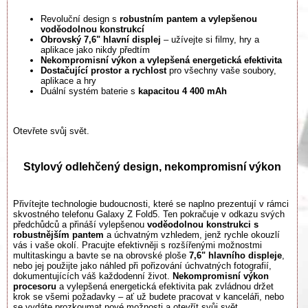
Revoluční design s
robustním pantem a vylepšenou
voděodolnou konstrukcí
Obrovský 7,6" hlavní displej
– užívejte si filmy, hry a
aplikace jako nikdy předtím
Nekompromisní výkon a vylepšená energetická efektivita
Dostačující prostor a rychlost
pro všechny vaše soubory,
aplikace a hry
Duální systém baterie s
kapacitou 4 400 mAh
Otevřete svůj svět.
Stylový odlehčený design, nekompromisní výkon
Přivítejte technologie budoucnosti, které se naplno prezentují v rámci
skvostného telefonu Galaxy Z Fold5. Ten pokračuje v odkazu svých
předchůdců a přináší vylepšenou
voděodolnou konstrukci s
robustnějším pantem
a úchvatným vzhledem, jenž rychle okouzlí
vás i vaše okolí. Pracujte efektivněji s rozšířenými možnostmi
multitaskingu a bavte se na obrovské ploše
7,6" hlavního displeje
,
nebo jej použijte jako náhled při pořizování úchvatných fotografií,
dokumentujících váš každodenní život.
Nekompromisní výkon
procesoru
a vylepšená energetická efektivita pak zvládnou držet
krok se všemi požadavky – ať už budete pracovat v kanceláři, nebo
se vydáte prozkoumat nové možnosti a otevřít svůj svět.