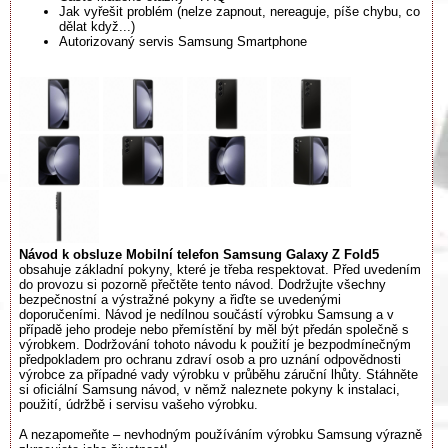
Jak vyřešit problém (nelze zapnout, nereaguje, píše chybu, co
dělat když...)
Autorizovaný servis Samsung Smartphone
Návod k obsluze Mobilní telefon Samsung Galaxy Z Fold5
obsahuje základní pokyny, které je třeba respektovat. Před uvedením
do provozu si pozorně přečtěte tento návod. Dodržujte všechny
bezpečnostní a výstražné pokyny a řiďte se uvedenými
doporučeními. Návod je nedílnou součástí výrobku Samsung a v
případě jeho prodeje nebo přemístění by měl být předán společně s
výrobkem. Dodržování tohoto návodu k použití je bezpodmínečným
předpokladem pro ochranu zdraví osob a pro uznání odpovědnosti
výrobce za případné vady výrobku v průběhu záruční lhůty. Stáhněte
si oficiální Samsung návod, v němž naleznete pokyny k instalaci,
použití, údržbě i servisu vašeho výrobku.
A nezapomeňte – nevhodným používáním výrobku Samsung výrazně