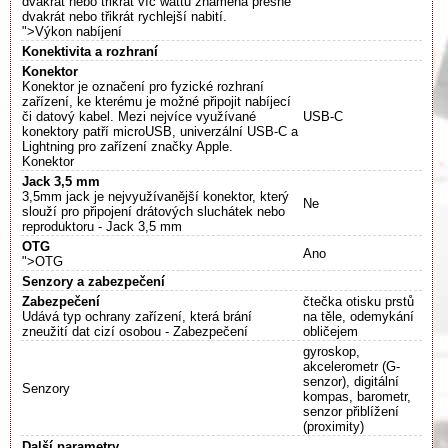
dvakrát nebo třikrát víc wattů znamená přesně
dvakrát nebo třikrát rychlejší nabití.
">Výkon nabíjení
Konektivita a rozhraní
Konektor
Konektor je označení pro fyzické rozhraní
zařízení, ke kterému je možné připojit nabíjecí
či datový kabel. Mezi nejvíce využívané
USB-C
konektory patří microUSB, univerzální USB-C a
Lightning pro zařízení značky Apple.
Konektor
Jack 3,5 mm
3,5mm jack je nejvyužívanější konektor, který
Ne
slouží pro připojení drátových sluchátek nebo
reproduktoru - Jack 3,5 mm
OTG
Ano
">OTG
Senzory a zabezpečení
Zabezpečení
čtečka otisku prstů
Udává typ ochrany zařízení, která brání
na těle, odemykání
zneužití dat cizí osobou - Zabezpečení
obličejem
gyroskop,
akcelerometr (G-
senzor), digitální
Senzory
kompas, barometr,
senzor přiblížení
(proximity)
Další parametry