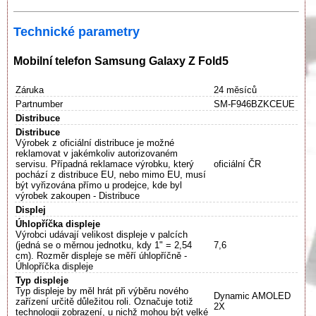
Technické parametry
Mobilní telefon Samsung Galaxy Z Fold5
Záruka
24 měsíců
Partnumber
SM-F946BZKCEUE
Distribuce
Distribuce
Výrobek z oficiální distribuce je možné
reklamovat v jakémkoliv autorizovaném
servisu. Případná reklamace výrobku, který
oficiální ČR
pochází z distribuce EU, nebo mimo EU, musí
být vyřizována přímo u prodejce, kde byl
výrobek zakoupen - Distribuce
Displej
Úhlopříčka displeje
Výrobci udávají velikost displeje v palcích
(jedná se o měrnou jednotku, kdy 1" = 2,54
7,6
cm). Rozměr displeje se měří úhlopříčně -
Úhlopříčka displeje
Typ displeje
Typ displeje by měl hrát při výběru nového
Dynamic AMOLED
zařízení určitě důležitou roli. Označuje totiž
2X
technologii zobrazení, u nichž mohou být velké