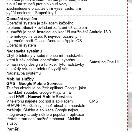
slouží na stupeň proti vniknutí vody.
Zjednodušeně platí, že čím vyšší číslo, tím
vyšší odolnost - Stupeň krytí
Operační systém
Operační systém je základem každého
telefonu. Slouží k ovládání zařízení uživatelem
a umožňuje např. instalaci aplikací či využívání
Android 13.0
internetových služeb. K nejvíce rozšířeným
systémům patří Google Android a Apple iOS -
Operační systém
Nadstavba systému
Chytré telefony v sobě mohou mít nadstavbu,
která k základnímu operačnímu systému
Samsung One UI
přináší nový design a funkce. Tyto nadstavby
si každý výrobce telefonů vyvíjí sám -
Nadstavba systému
Mobilní služby
GMS - Google Mobile Services
Telefon obsahuje balíček aplikací Google, jako
například Youtube, Google Play, Gmail
apod.
HMS - Huawei Mobile Services
V telefonu najdete obchod s aplikacemi
GMS
HUAWEI AppGallery, jehož obsah se neustále
rozšiřuje. Služby a aplikace Google nejsou
integrovány a tedy některé populární aplikace
třetích stran není možné stáhnout - Mobilní
služby
Paměť