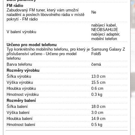
FM rádio
Zabudovaný FM tuner, který vám umožní
Ne
naladění a poslech libovolného rádia v místě
pokrytí - FM rádio
nabíjecí kabel,
NEOBSAHUJE
V balení výrobku
nabíjecí adaptér,
mobilní telefon
Určeno pro model telefonu
Typ konkrétního mobilního telefonu, pro který je
Samsung Galaxy Z
příslušenství určeno - Určeno pro model
Fold5
telefonu
Barva telefonu
černá
Rozměry výrobku
Šířka výrobku
13.0 cm
Výška výrobku
15.5 cm
Hloubka výrobku
0.6 cm
Hmotnost výrobku
0.3 kg
Rozměry balení
Šířka balení
18.0 cm
Výška balení
3.0 cm
Hloubka balení
14.9 cm
Hmotnost balení
0.5 kg