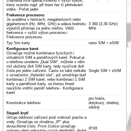
znamená více operací/vteřinu = vyšší výkon,
který oceníte např. při hraní her či přehrávání
videa - Počet jader
Frekvence procesoru
Je uváděna v hertzech, megahertzech nebo
gigahertzech (Hz, MHz, GHz) a udává hodnotu
3 360 (3,36 GHz)
výpočtů přístroje za jednu vteřinu. Větší
MHz
frekvence = vyšší výkon procesoru -
Frekvence procesoru
Typ Sim karty
nano SIM + eSIM
Konfigurace karet
Označuje možné kombinace fyzických i
virtuálních SIM a paměťových karet. Pokud je
u telefonu uvedeno „Dual SIM″, můžete v něm
mít uloženy dvě SIM karty, tedy využívat dvě
čísla pro jedno zařízení. Často se také setkáte
Single SIM + eSIM
s označením „Hybridní slot″, jež umožňuje buď
kombinaci 2 SIM karet, nebo kombinaci 1 SIM
karty a paměťové karty, se kterou ihned
navýšíte vnitřní paměť telefonu - Konfigurace
karet
pro hráče,
Konstrukce telefonu
dotykový, ohebný,
odolný
Stupeň krytí
Určuje odolnost zařízení proti vniknutí prachu a
vody. Označuje se zkratkou „IP″ plus
dvouciferné číslo. První číslice označuje
IPX8
ochranu před vniknutím cizích předmětů, druhá