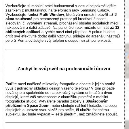
Vyzkoušejte si mobilní práci budoucnosti s dosud nejpokročilejším
zážitkem z multitaskingu na telefonech řady Samsung Galaxy.
Vyzkoušejte
funkci Multi Window
, která vám umožní otevřít a
ž 3
okna současně
pro neomezený prostor při kreativní činnosti,
sledování či vytváření streamů, procházení obsahu sociálních médií,
nakupování a další zábavě. Na panel úloh pak můžete umístit
až 12
oblíbených aplikací
a rychle mezi nimi přepínat. A pokud budete
chtít své efektivitě dodat další vzpruhu, přidejte do arzenálu nástrojů
pero S Pen a ovládejte svůj telefon s dosud nezažitou lehkostí.
Zachyťte svůj svět na profesionální úrovni
Patříte mezi nadšené milovníky fotografie a chcete k jejich tvorbě
využít jedinečný skládací design vašeho telefonu? V tom případě
neváhejte a spolehněte se na pokročilý systém snímačů a dvou
displejů, které váš smartphone v okamžiku promění v mobilní
fotografické studio. Vytvářejte parádní záběry s
30násobným
přiblížením Space Zoom
, nebo sledujte náhled hledáčku na obou
displejích a upravte svou vizáž pro selfie, či ukažte focenému
subjektu, jak bude vypadat – ještě předtím, než zmáčknete spoušť.