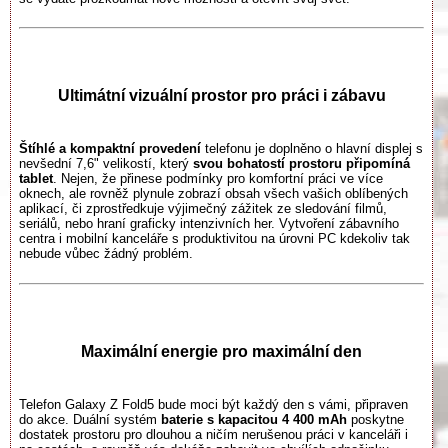
Ultimátní vizuální prostor pro práci i zábavu
Štíhlé a kompaktní provedení
telefonu je doplněno o hlavní displej s
nevšední 7,6" velikostí, který
svou bohatostí prostoru připomíná
tablet
. Nejen, že přinese podmínky pro komfortní práci ve více
oknech, ale rovněž plynule zobrazí obsah všech vašich oblíbených
aplikací, či zprostředkuje výjimečný zážitek ze sledování filmů,
seriálů, nebo hraní graficky intenzivních her. Vytvoření zábavního
centra i mobilní kanceláře s produktivitou na úrovni PC kdekoliv tak
nebude vůbec žádný problém.
Maximální energie pro maximální den
Telefon Galaxy Z Fold5 bude moci být každý den s vámi, připraven
do akce. Duální systém
baterie s kapacitou 4 400 mAh
poskytne
dostatek prostoru pro dlouhou a ničím nerušenou práci v kanceláři i