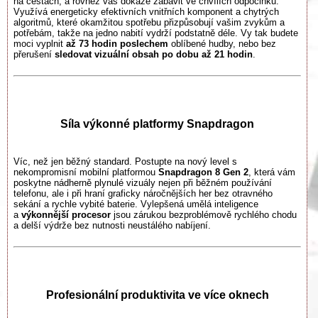
na cestách, a rovněž vás dokáže zabavit ve chvílích odpočinku.
Využívá energeticky efektivních vnitřních komponent a chytrých
algoritmů, které okamžitou spotřebu přizpůsobují vašim zvykům a
potřebám, takže na jedno nabití vydrží podstatně déle. Vy tak budete
moci vyplnit
až 73 hodin poslechem
oblíbené hudby, nebo bez
přerušení
sledovat vizuální obsah po dobu až 21 hodin
.
Síla výkonné platformy Snapdragon
Víc, než jen běžný standard. Postupte na nový level s
nekompromisní mobilní platformou
Snapdragon 8 Gen 2
, která vám
poskytne nádherně plynulé vizuály nejen při běžném používání
telefonu, ale i při hraní graficky náročnějších her bez otravného
sekání a rychle vybité baterie. Vylepšená umělá inteligence
a
výkonnější procesor
jsou zárukou bezproblémově rychlého chodu
a delší výdrže bez nutnosti neustálého nabíjení.
Profesionální produktivita ve více oknech