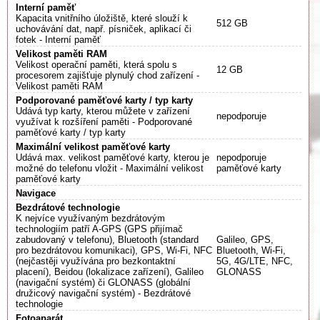
Interní paměť
Kapacita vnitřního úložiště, které slouží k
512 GB
uchovávání dat, např. písniček, aplikací či
fotek - Interní paměť
Velikost paměti RAM
Velikost operační paměti, která spolu s
12 GB
procesorem zajišťuje plynulý chod zařízení -
Velikost paměti RAM
Podporované paměťové karty / typ karty
Udává typ karty, kterou můžete v zařízení
nepodporuje
využívat k rozšíření paměti - Podporované
paměťové karty / typ karty
Maximální velikost paměťové karty
Udává max. velikost paměťové karty, kterou je
nepodporuje
možné do telefonu vložit - Maximální velikost
paměťové karty
paměťové karty
Navigace
Bezdrátové technologie
K nejvíce využívaným bezdrátovým
technologiím patří A-GPS (GPS přijímač
zabudovaný v telefonu), Bluetooth (standard
Galileo, GPS,
pro bezdrátovou komunikaci), GPS, Wi-Fi, NFC
Bluetooth, Wi-Fi,
(nejčastěji využívána pro bezkontaktní
5G, 4G/LTE, NFC,
placení), Beidou (lokalizace zařízení), Galileo
GLONASS
(navigační systém) či GLONASS (globální
družicový navigační systém) - Bezdrátové
technologie
Fotoaparát