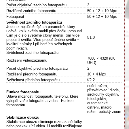
Počet objektivů zadního fotoaparátu
3
Rozlišení zadního fotoaparátu
50 + 12 + 10 Mpx
Fotoaparát
50 + 12 + 10 Mpx
Světelnost zadního fotoaparátu
Jeden z nejdůležitějších parametrů, který
udává, kolik světla mobil přes čočku propustí.
Čím je číslo světelné clony menší, tím více
f/1.8
propustí světla. Více propuštěného světla =
kvalitní snímky i při horších světelných
podmínkách.
Světelnost zadního fotoaparátu
7680 × 4320 (8K
Rozlišení videozáznamu
UHD)
Počet objektivů předního fotoaparátu
2
Rozlišení předního fotoaparátu
10 + 4 Mpx
Světelnost předního fotoaparátu
f/2.2
noční režim,
přisvětlovací dioda,
Funkce fotoaparátu
širokoúhlý objektiv,
Udává možnosti fotoaparátu telefonu, které
teleobjektiv,
vylepší vaše fotografie a videa - Funkce
automatické
fotoaparátu
ostření, macro
režim, optický zoom
Stabilizace obrazu
Stabilizace obrazu eliminuje rozmazané fotky
nebo poskakující videa. U mobilů rozlišujeme