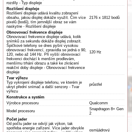
rozdíly - Typ displeje
Rozlišení displeje
Rozlišení displeje udává kvalitu zobrazení
obsahu, jakou displej dokáže využít. Čím více
2176 x 1812 bodů
pixelů (bodů), tím jemnější obraz se vám
naskytne - Rozlišení displeje
Obnovovací frekvence displeje
Obnovovací frekvence displeje udává, kolik
snímků za sekundu dokáže displej zobrazit.
Špičkové telefony se dnes pyšní vysokou
obnovovací frekvencí, zpravidla se jedná o 90,
120 Hz
120, nebo až 144 Hz. Při vyšší obnovovací
frekvenci dochází k menším prodlevám,
menšímu trhání obrazu a také ke zkrácení
reakční doby displeje - Obnovovací frekvence
displeje
Tvar výřezu
Typ vykrojení displeje telefonu, ve kterém je
průstřel
ukryt přední snímač a další senzory - Tvar
výřezu
Konstrukce a systém
Výrobce procesoru
Qualcomm
Snapdragon 8+ Gen
Model procesoru
2
Počet jader
Od počtu jader se odvíjí jak výkon, tak
spotřeba energie zařízení. Více jader obvykle
osmijádrový