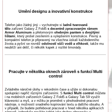
Umění designu a inovativní konstrukce
Telefon jako žádný jiný – vychutnejte si
ladně tvarované
tělo
zařízení Galaxy Z Fold5
s decentně zpracovaným rámem
Armor Aluminum
a přelomovým
ohebným pantem s dvojitými
lištami
, který prošel zesílením a vylepšením konstrukce. Pevný a
kompaktní telefon je připravený na všechna úskalí každodenního
života a pyšní se rovněž
odolností vůči vodě a vlhkosti
, takže mu
neublíží ani déšť, či několik kapek z rozlité limonády.
Pracujte v několika oknech zároveň s funkcí Multi
control
Zvládněte náročné úlohy v rekordním čase a užijte si dokonalou
spolupráci napříč různými zařízeními. S
funkcí Multi control
můžete
i na mobilních zařízeních Galaxy Z Fold5 a Galaxy Tab S9 využít
klávesnici a myš, a v mžiku je proměnit v plnohodnotné pracovní
nástroje, s možností snadného kopírování textu a dalšího obsahu. A
v případě, že budete potřebovat pracovat v hned několika aplikacích
zároveň, jednoduše použijte tablet jako druhou obrazovku a