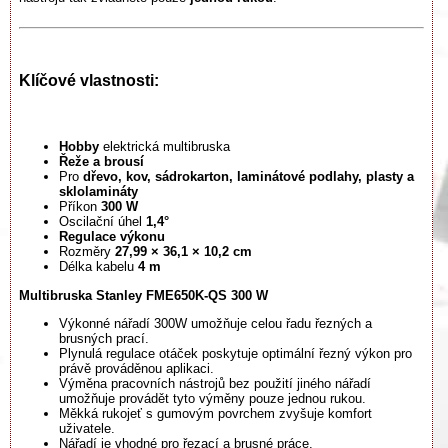
Klíčové vlastnosti:
Hobby
elektrická multibruska
Řeže a brousí
Pro
dřevo, kov, sádrokarton, laminátové podlahy, plasty a
sklolamináty
Příkon
300 W
Oscilační úhel
1,4°
Regulace výkonu
Rozměry
27,99 × 36,1 × 10,2 cm
Délka kabelu
4 m
Multibruska Stanley FME650K-QS 300 W
Výkonné nářadí 300W umožňuje celou řadu řezných a
brusných prací.
Plynulá regulace otáček poskytuje optimální řezný výkon pro
právě prováděnou aplikaci.
Výměna pracovních nástrojů bez použití jiného nářadí
umožňuje provádět tyto výměny pouze jednou rukou.
Měkká rukojeť s gumovým povrchem zvyšuje komfort
uživatele.
Nářadí je vhodné pro řezací a brusné práce.