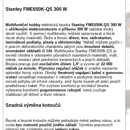
Stanley FME650K-QS 300 W
Multifunkční hobby
elektrická bruska
Stanley FME650K-QS 300 W
s
uhlíkovým elektromotorem o příkonu 300
W
nabídne široký
okruh využití. S pomocí multibrusky můžete opracovávat a řezat
různé druhy materiálů. Řeže a brousí
dřevo, kov, sádrokarton,
laminátové podlahy, plasty a sklolamináty
. Nářadí můžete použít i
k pracím dekorativního charakteru jakými jsou
broušení detailů,
srovnávání obkladů či lišt
. Multibruska Stanley FME650K-QS je
rovněž vhodná k odstranění původních stavebních materiálů, malt,
stěrek, nivelací před položením keramických a jiných obkladů.
Bruska pracuje pod
oscilačním úhlem 1,4°
a vyvine až
22 000
otáček za minutu
.
Plynulou regulací otáček
si snadno nastavíte
optimální řezný výkon. Dlouhý
4metrový napájecí kabel s gumovou
izolací
usnadňuje manipulaci s nářadím a poskytne dostatečný
rozsah pohybu od síťové zásuvky, aniž byste museli při práci použít
prodlužovací kabel. Pro zvýšení komfortu je oscilační bruska
vybavena komfortní
pogumovanou rukojetí
, která zvyšuje
stabilizaci při držení a tlumí vibrace.
Snadná výměna kotoučů
Řezné a brusné kotouče můžete jednoduše měnit jednou rukou, a to
zcela
bez nutnosti použití jiného nářadí
. Výměnu pracovních
nástrojů tak zvládnete pouze
jednou rukou
.