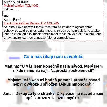
Autor: VLADIMIR
Mobilní telefon TCL 4043
dakujem...
Utv
Autor: Enikő
Elektrické autíčko Beneo UTV XXL 24V
Az auto 1 eve nemvolt toltve feltettem es zolden vilagitott aztan
sehogy se zold se piros aztan megint zolden de nem volt forro a tolto
lehet h elromlott?Hol tudok hozza toltot rendelni?Meg az utmuato kene
a taviranyitohoz meg a muszerfalon a gombokhoz.....
Co o nás říkají naši uživatelé:
Martina: "U Vás jsem konečně našla návod, který jsem
nikde nemohla najít! Naprostá spokojenost!"
Mojmír: "Váš web mi hodně pomohl, protože návod
nebyl k výrobku přiložen. Děkuji mnohokrát."
Jana: "Děkuji za tyto stránky! Díky vašemu návodu jsem
opět zprovoznila svou myčku."