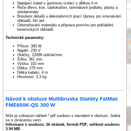
Napájecí kabel s gumovou izolací s délkou 4 m
Řeže dřevo, kov, sádrokarton, laminátové podlahy, plasty a
sklolamináty
Broušení detailů u dekorativních prací Úpravy pro srovnávání
obkladů, lišt atd
Odstraňování materiálu a příprava povrchu pro pokládání
keramických obkladů
Technické parametry:
Příkon: 300 W
Napětí: 230 V
Otáčky: 22000 otáček/min
Šířka: 361 mm
Výška: 102 mm
Délka: 279 mm
Délka kabelu: 4 m
Hmotnost: 3,3 kg
Návod k obsluze Multibruska Stanley FatMax
FME650K-QS 300 W
Níže je zobrazen náhled *.pdf souboru s návodem k obsluze. Jedná
se o zkrácenou verzi.
Informace o souboru:
16 stránek
, formát PDF, velikost souboru
3.94 MB