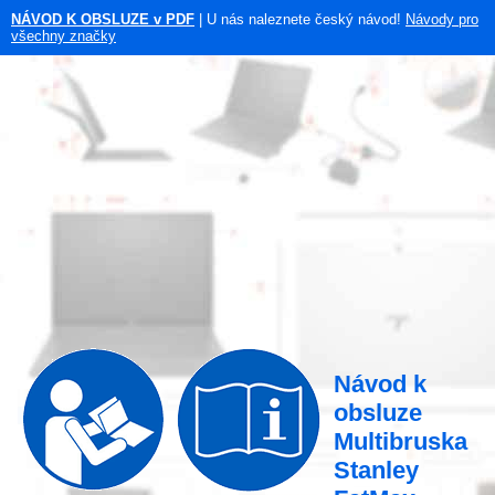
NÁVOD K OBSLUZE v PDF
| U nás naleznete český návod!
Návody pro
všechny značky
Návod k
obsluze
Multibruska
Stanley