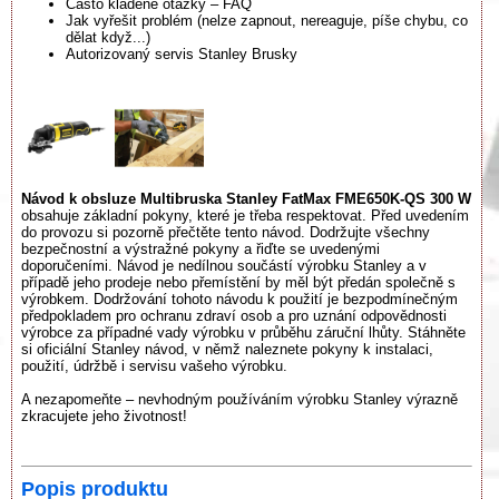
Často kladené otázky – FAQ
Jak vyřešit problém (nelze zapnout, nereaguje, píše chybu, co
dělat když...)
Autorizovaný servis Stanley Brusky
Návod k obsluze Multibruska Stanley FatMax FME650K-QS 300 W
obsahuje základní pokyny, které je třeba respektovat. Před uvedením
do provozu si pozorně přečtěte tento návod. Dodržujte všechny
bezpečnostní a výstražné pokyny a řiďte se uvedenými
doporučeními. Návod je nedílnou součástí výrobku Stanley a v
případě jeho prodeje nebo přemístění by měl být předán společně s
výrobkem. Dodržování tohoto návodu k použití je bezpodmínečným
předpokladem pro ochranu zdraví osob a pro uznání odpovědnosti
výrobce za případné vady výrobku v průběhu záruční lhůty. Stáhněte
si oficiální Stanley návod, v němž naleznete pokyny k instalaci,
použití, údržbě i servisu vašeho výrobku.
A nezapomeňte – nevhodným používáním výrobku Stanley výrazně
zkracujete jeho životnost!
Popis produktu