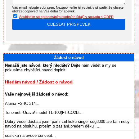
Váš email nebude zobrazen. Nezapomeňte jej vyplnit v případě, že chcete
obdržet odpověď na Váš dotaz/příspěvek.
Souhlasím se zpracováním osobních údajů v souladu s GDPR
Žádost o návod
Nenašli jste návod, který hledáte?
Dejte nám vědět a my se
pokusíme chybějící návod doplnit:
Hledám návod / Žádost o návod
Vaše nejnovější žádosti o návod
:
Alpina FS-IC 314...
Tonometr Orava/ model TL-100(FT-CO2B...
Dobrý večer,dostala jsem parni zehlicku singer ssg8000 ale tam nebyl
navod na obsluhu, prosím o zaslání.predem děkuji ...
sušička na ovoce concept...