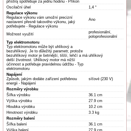
přístroj spotřebuje za jednu hodinu - Příkon
Oscilační úhel
1,4 °
Regulace výkonu
Regulace výkonu vám umožní precizní
Ano
nastavení přesně takového výkonu, jaký
potřebujete - Regulace výkonu
profesionální,
Možnost využití
poloprofesionální
Typ elektromotoru
Typ elektromotoru může být uhlíkový a
bezuhlíkový. Je to důležitý parametr, protože
bezuhlíkový motor je šetrnější, tišší, lehčí a má
uhlíkový
delší životnost. Uhlíkový motor má nižší
účinnost a potřebuje pravidelnou údržbu - Typ
elektromotoru
Napájení
Způsob, jakým dodáte zařízení potřebnou
síťové (230 V)
energii - Napájení
Rozměry výrobku
Šířka výrobku
36.1 cm
Výška výrobku
27.9 cm
Hloubka výrobku
10.2 cm
Hmotnost výrobku
3.3 kg
Rozměry balení
Šířka balení
36.1 cm
Výška balení
27.9 cm