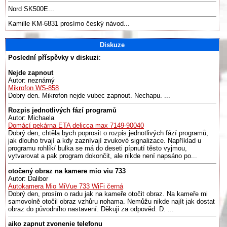
Nord SK500E...
Kamille KM-6831 prosímo český návod...
Diskuze
Poslední příspěvky v diskuzi
:
Nejde zapnout
Autor: neznámý
Mikrofon WS-858
Dobry den. Mikrofon nejde vubec zapnout. Nechapu. ...
Rozpis jednotlivých fází programů
Autor: Michaela
Domácí pekárna ETA delicca max 7149-90040
Dobrý den, chtěla bych poprosit o rozpis jednotlivých fází programů,
jak dlouho trvají a kdy zaznívají zvukové signalizace. Například u
programu rohlík/ bulka se má do deseti pípnutí těsto vyjmou,
vytvarovat a pak program dokončit, ale nikde není napsáno po...
otočený obraz na kamere mio viu 733
Autor: Dalibor
Autokamera Mio MiVue 733 WiFi černá
Dobrý den, prosím o radu jak na kameře otočit obraz. Na kameře mi
samovolně otočil obraz vzhůru nohama. Nemůžu nikde najít jak dostat
obraz do původního nastavení. Děkuji za odpověd. D. ...
aiko zapnut zvonenie telefonu