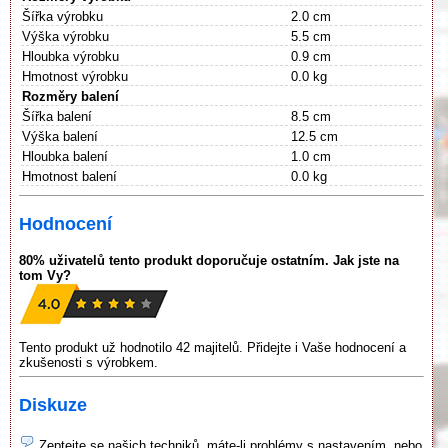
Šířka výrobku
2.0 cm
Výška výrobku
5.5 cm
Hloubka výrobku
0.9 cm
Hmotnost výrobku
0.0 kg
Rozměry balení
Šířka balení
8.5 cm
Výška balení
12.5 cm
Hloubka balení
1.0 cm
Hmotnost balení
0.0 kg
Hodnocení
80% uživatelů tento produkt doporučuje ostatním. Jak jste na
tom Vy?
Tento produkt už hodnotilo 42 majitelů. Přidejte i Vaše hodnocení a
zkušenosti s výrobkem.
Diskuze
Zeptejte se našich techniků, máte-li problémy s nastavením, nebo