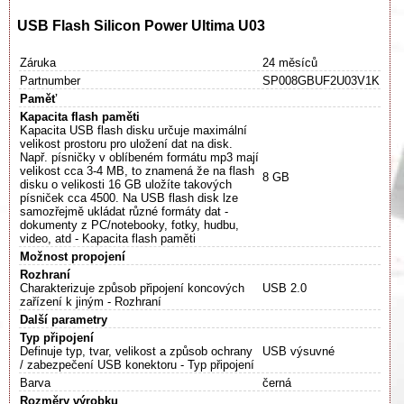
USB Flash Silicon Power Ultima U03
Záruka
24 měsíců
Partnumber
SP008GBUF2U03V1K
Paměť
Kapacita flash paměti
Kapacita USB flash disku určuje maximální
velikost prostoru pro uložení dat na disk.
Např. písničky v oblíbeném formátu mp3 mají
velikost cca 3-4 MB, to znamená že na flash
8 GB
disku o velikosti 16 GB uložíte takových
písniček cca 4500. Na USB flash disk lze
samozřejmě ukládat různé formáty dat -
dokumenty z PC/notebooky, fotky, hudbu,
video, atd - Kapacita flash paměti
Možnost propojení
Rozhraní
Charakterizuje způsob připojení koncových
USB 2.0
zařízení k jiným - Rozhraní
Další parametry
Typ připojení
Definuje typ, tvar, velikost a způsob ochrany
USB výsuvné
/ zabezpečení USB konektoru - Typ připojení
Barva
černá
Rozměry výrobku