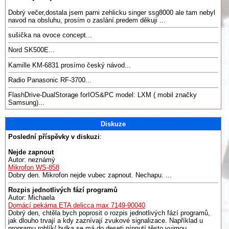
Dobrý večer,dostala jsem parni zehlicku singer ssg8000 ale tam nebyl
navod na obsluhu, prosím o zaslání.predem děkuji ...
sušička na ovoce concept...
Nord SK500E...
Kamille KM-6831 prosímo český návod...
Radio Panasonic RF-3700...
FlashDrive-DualStorage forIOS&PC model: LXM ( mobil značky
Samsung)...
Diskuze
Poslední příspěvky v diskuzi
:
Nejde zapnout
Autor: neznámý
Mikrofon WS-858
Dobry den. Mikrofon nejde vubec zapnout. Nechapu. ...
Rozpis jednotlivých fází programů
Autor: Michaela
Domácí pekárna ETA delicca max 7149-90040
Dobrý den, chtěla bych poprosit o rozpis jednotlivých fází programů,
jak dlouho trvají a kdy zaznívají zvukové signalizace. Například u
programu rohlík/ bulka se má do deseti pípnutí těsto vyjmou,