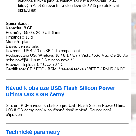
výkonné funkce jako je zálohování dat a obnovení, 256-
bitovým AES šifrováním a cloudové úložiště pro efektivní
správu dat.
Specifikace:
Kapacita: 8 GB
Rozměry: 55,0 x 20,0 x 8,6 mm
Hmotnost: 13 g
Materiál: plast
Barva: černá / bílá
Rozhraní: USB 2.0 / USB 1.1 kompatibilní
Podporované OS: Windows 10 / 8,1 / 8/7 / Vista / XP, Mac OS 10.3.x
nebo novější, Linux 2.6.x nebo novější
Provozní teplota: 0 ° C až 70 ° C
Certifikace: CE / FCC / BSMI / zelená tečka / WEEE / RoHS / KCC
Návod k obsluze USB Flash Silicon Power
Ultima U03 8 GB černý
Stažení PDF návodu k obsluze pro USB Flash Silicon Power Ultima
U03 8 GB černý není v současné době možné. Soubor není
připraven.
Technické parametry