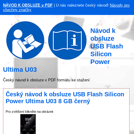
NÁVOD K OBSLUZE v PDF
| U nás naleznete český návod!
Návody pro
všechny značky
Návod k
obsluze
USB Flash
Silicon
Power
Ultima U03
Český návod k obsluze v PDF formátu ke stažení
Český návod k obsluze USB Flash Silicon
Power Ultima U03 8 GB černý
Pro zvětšení klikněte na obrázek