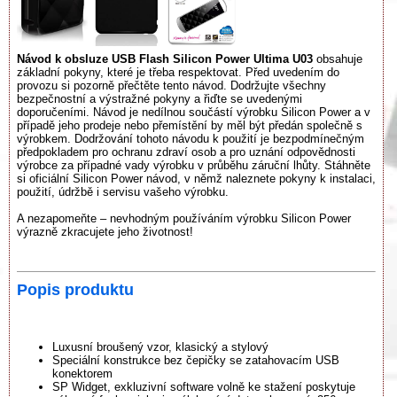
Návod k obsluze USB Flash Silicon Power Ultima U03
obsahuje
základní pokyny, které je třeba respektovat. Před uvedením do
provozu si pozorně přečtěte tento návod. Dodržujte všechny
bezpečnostní a výstražné pokyny a řiďte se uvedenými
doporučeními. Návod je nedílnou součástí výrobku Silicon Power a v
případě jeho prodeje nebo přemístění by měl být předán společně s
výrobkem. Dodržování tohoto návodu k použití je bezpodmínečným
předpokladem pro ochranu zdraví osob a pro uznání odpovědnosti
výrobce za případné vady výrobku v průběhu záruční lhůty. Stáhněte
si oficiální Silicon Power návod, v němž naleznete pokyny k instalaci,
použití, údržbě i servisu vašeho výrobku.
A nezapomeňte – nevhodným používáním výrobku Silicon Power
výrazně zkracujete jeho životnost!
Popis produktu
Luxusní broušený vzor, klasický a stylový
Speciální konstrukce bez čepičky se zatahovacím USB
konektorem
SP Widget, exkluzivní software volně ke stažení poskytuje