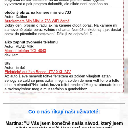
vytvarovat a pak program dokončit, ale nikde není napsáno po...
otočený obraz na kamere mio viu 733
Autor: Dalibor
Autokamera Mio MiVue 733 WiFi černá
Dobrý den, prosím o radu jak na kameře otočit obraz. Na kameře mi
samovolně otočil obraz vzhůru nohama. Nemůžu nikde najít jak dostat
obraz do původního nastavení. Děkuji za odpověd. D. ...
aiko zapnut zvonenie telefonu
Autor: VLADIMIR
Mobilní telefon TCL 4043
dakujem...
Utv
Autor: Enikő
Elektrické autíčko Beneo UTV XXL 24V
Az auto 1 eve nemvolt toltve feltettem es zolden vilagitott aztan
sehogy se zold se piros aztan megint zolden de nem volt forro a tolto
lehet h elromlott?Hol tudok hozza toltot rendelni?Meg az utmuato kene
a taviranyitohoz meg a muszerfalon a gombokhoz.....
Co o nás říkají naši uživatelé:
Martina: "U Vás jsem konečně našla návod, který jsem