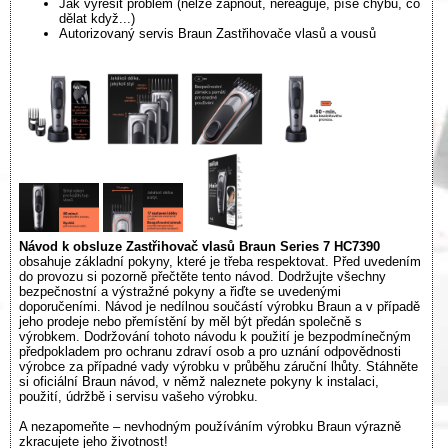
Jak vyřešit problém (nelze zapnout, nereaguje, píše chybu, co
dělat když...)
Autorizovaný servis Braun Zastřihovače vlasů a vousů
Návod k obsluze Zastřihovač vlasů Braun Series 7 HC7390
obsahuje základní pokyny, které je třeba respektovat. Před uvedením
do provozu si pozorně přečtěte tento návod. Dodržujte všechny
bezpečnostní a výstražné pokyny a řiďte se uvedenými
doporučeními. Návod je nedílnou součástí výrobku Braun a v případě
jeho prodeje nebo přemístění by měl být předán společně s
výrobkem. Dodržování tohoto návodu k použití je bezpodmínečným
předpokladem pro ochranu zdraví osob a pro uznání odpovědnosti
výrobce za případné vady výrobku v průběhu záruční lhůty. Stáhněte
si oficiální Braun návod, v němž naleznete pokyny k instalaci,
použití, údržbě i servisu vašeho výrobku.
A nezapomeňte – nevhodným používáním výrobku Braun výrazně
zkracujete jeho životnost!