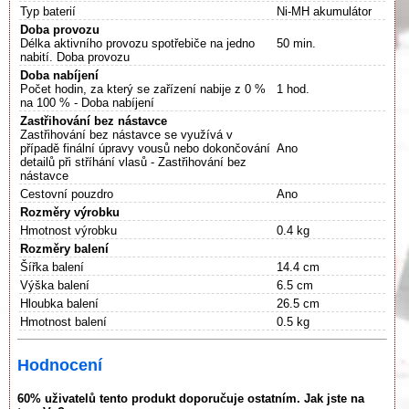
Typ baterií
Ni-MH akumulátor
Doba provozu
Délka aktivního provozu spotřebiče na jedno
50 min.
nabití. Doba provozu
Doba nabíjení
Počet hodin, za který se zařízení nabije z 0 %
1 hod.
na 100 % - Doba nabíjení
Zastřihování bez nástavce
Zastřihování bez nástavce se využívá v
případě finální úpravy vousů nebo dokončování
Ano
detailů při stříhání vlasů - Zastřihování bez
nástavce
Cestovní pouzdro
Ano
Rozměry výrobku
Hmotnost výrobku
0.4 kg
Rozměry balení
Šířka balení
14.4 cm
Výška balení
6.5 cm
Hloubka balení
26.5 cm
Hmotnost balení
0.5 kg
Hodnocení
60% uživatelů tento produkt doporučuje ostatním. Jak jste na