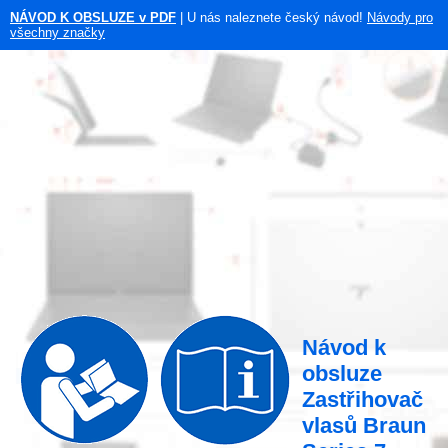
NÁVOD K OBSLUZE v PDF
| U nás naleznete český návod!
Návody pro
všechny značky
Návod k
obsluze
Zastřihovač
vlasů Braun