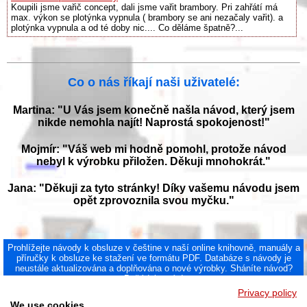
Koupili jsme vařič concept, dali jsme vařit brambory. Pri zahřátí má
max. výkon se plotýnka vypnula ( brambory se ani nezačaly vařit). a
plotýnka vypnula a od té doby nic.... Co děláme špatně?...
Co o nás říkají naši uživatelé:
Martina: "U Vás jsem konečně našla návod, který jsem
nikde nemohla najít! Naprostá spokojenost!"
Mojmír: "Váš web mi hodně pomohl, protože návod
nebyl k výrobku přiložen. Děkuji mnohokrát."
Jana: "Děkuji za tyto stránky! Díky vašemu návodu jsem
opět zprovoznila svou myčku."
Prohlížejte návody k obsluze v češtine v naší online knihovně, manuály a
příručky k obsluze ke stažení ve formátu PDF. Databáze s návody je
neustále aktualizována a doplňována o nové výrobky. Sháníte návod?
Požádejte nás!
NAVOD-K-OBSLUZE.cz
|
Jak přeložit PDF do češtiny
|
Kontakt
|
Privacy policy
DMCA
© 2026
We use cookies