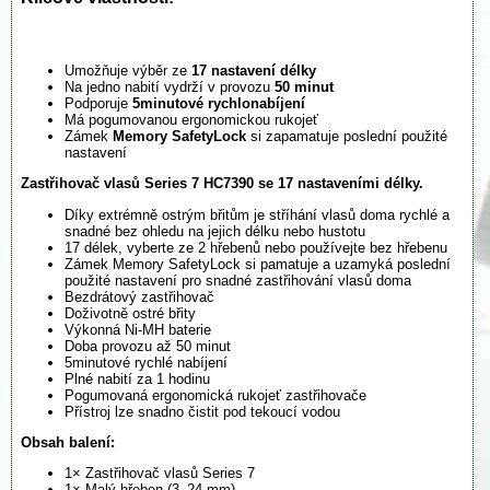
Umožňuje výběr ze
17 nastavení délky
Na jedno nabití vydrží v provozu
50 minut
Podporuje
5minutové rychlonabíjení
Má pogumovanou ergonomickou rukojeť
Zámek
Memory SafetyLock
si zapamatuje poslední použité
nastavení
Zastřihovač vlasů Series 7 HC7390 se 17 nastaveními délky.
Díky extrémně ostrým břitům je stříhání vlasů doma rychlé a
snadné bez ohledu na jejich délku nebo hustotu
17 délek, vyberte ze 2 hřebenů nebo používejte bez hřebenu
Zámek Memory SafetyLock si pamatuje a uzamyká poslední
použité nastavení pro snadné zastřihování vlasů doma
Bezdrátový zastřihovač
Doživotně ostré břity
Výkonná Ni-MH baterie
Doba provozu až 50 minut
5minutové rychlé nabíjení
Plné nabití za 1 hodinu
Pogumovaná ergonomická rukojeť zastřihovače
Přístroj lze snadno čistit pod tekoucí vodou
Obsah balení:
1× Zastřihovač vlasů Series 7
1× Malý hřeben (3–24 mm)