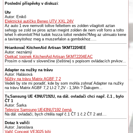
Poslední příspěvky v diskuzi
:
Utv
Autor: Enikő
Elektrické autíčko Beneo UTV XXL 24V
Az auto 1 eve nemvolt toltve feltettem es zolden vilagitott aztan
sehogy se zold se piros aztan megint zolden de nem volt forro a tolto
lehet h elromlott?Hol tudok hozza toltot rendelni?Meg az utmuato kene
a taviranyitohoz meg a muszerfalon a gombokhoz.....
Hriankovač KitchenAid Artisan 5KMT2204EE
Autor: neznámý
Opékač topinek KitchenAid Artisan 5KMT2204EAC
Prosím o návod v slovenčine (češtine) s popisom ovládacích prvkov...
Adapter na nužky na trávu
Autor: Halásová
Nůžky na trávu Matrix AGBF 7,2
Vedeli by ste mi poradiť, kde by som mohla zohnať Adapter na nužky
na trávu Matrix AGBF 7,2 LI-2 7,2V - 1,3Ah ? Ďakujem...
Tv,Sansung UE 43NU7192U, na dál. ovladači chci např. č.1 , bylo
ČT 1
Autor: Šarka
Televize Samsung UE43NU7192 černá
Na dál. ovladači, bych chtěla např č.1 ČT 1 č.2 ČT 2 atd....
Dotaz k vařiči
Autor: Jaroslava
Vařič Concept VE3025 bílý