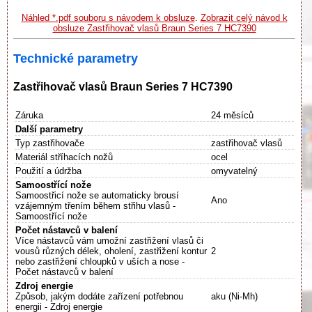
Náhled *.pdf souboru s návodem k obsluze
.
Zobrazit celý návod k
obsluze Zastřihovač vlasů Braun Series 7 HC7390
Technické parametry
Zastřihovač vlasů Braun Series 7 HC7390
Záruka
24 měsíců
Další parametry
Typ zastřihovače
zastřihovač vlasů
Materiál stříhacích nožů
ocel
Použití a údržba
omyvatelný
Samoostřící nože
Samoostřicí nože se automaticky brousí
Ano
vzájemným třením během střihu vlasů -
Samoostřící nože
Počet nástavců v balení
Více nástavců vám umožní zastřižení vlasů či
vousů různých délek, oholení, zastřižení kontur
2
nebo zastřižení chloupků v uších a nose -
Počet nástavců v balení
Zdroj energie
Způsob, jakým dodáte zařízení potřebnou
aku (Ni-Mh)
energii - Zdroj energie