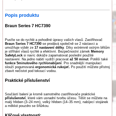
Popis produktu
Braun Series 7 HC7390
Pusťte se do rychlé a pohodlné úpravy vašich vlasů. Zastřihovač
Braun Series 7 HC7390
se prodává společně se 2 nástavci a
umožňuje výběr ze
17 nastavení délky
. Díky extrémně ostrým břitům
je stříhání vlasů rychlé a efektivní. Bezpečnostní zámek
Memory
SafetyLock
si navíc dokáže zapamatovat poslední použité
nastavení. Na jedno nabití vydrží pracovat
až 50 minut
. Potěší také
funkce 5minutového rychlonabíjení
. Pro snadnější manipulaci
slouží pogumovaná
ergonomická rukojeť.
Po použití můžete přístroj
zbavit nečistot pod tekoucí vodou.
Praktické příslušenství
Součástí balení je kromě samotného zastřihovače praktické
příslušenství
, které vám usnadní tvorbu účesu. Těšit se můžete na
malý hřeben (3–24 mm), velký hřeben (14–35 mm), nabíjecí stojánek
a měkké pouzdro se šňůrkou.
Klíčové vlastnosti: