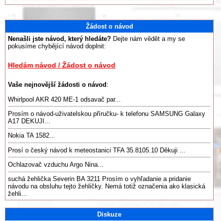
Žádost o návod
Nenašli jste návod, který hledáte?
Dejte nám vědět a my se
pokusíme chybějící návod doplnit:
Hledám návod / Žádost o návod
Vaše nejnovější žádosti o návod
:
Whirlpool AKR 420 ME-1 odsavač par...
Prosím o návod-uživatelskou příručku- k telefonu SAMSUNG Galaxy
A17 DEKUJI...
Nokia TA 1582...
Prosí o český návod k meteostanici TFA 35.8105.10 Děkuji ...
Ochlazovač vzduchu Argo Nina...
suchá žehlička Severin BA 3211 Prosím o vyhľadanie a pridanie
návodu na obsluhu tejto žehličky. Nemá totiž označenia ako klasická
žehli...
Diskuze